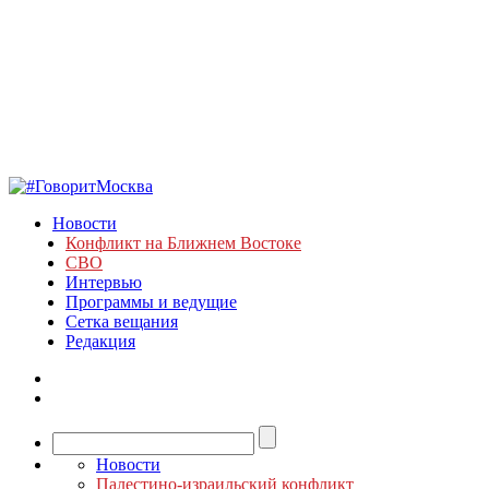
Новости
Конфликт на Ближнем Востоке
СВО
Интервью
Программы и ведущие
Сетка вещания
Редакция
Новости
Палестино-израильский конфликт