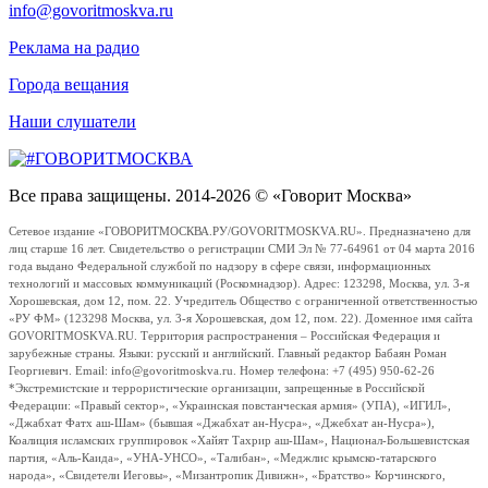
info@govoritmoskva.ru
Реклама на радио
Города вещания
Наши слушатели
Все права защищены. 2014-2026 © «Говорит Москва»
Сетевое издание «ГОВОРИТМОСКВА.РУ/GOVORITMOSKVA.RU». Предназначено для
лиц старше 16 лет. Свидетельство о регистрации СМИ Эл № 77-64961 от 04 марта 2016
года выдано Федеральной службой по надзору в сфере связи, информационных
технологий и массовых коммуникаций (Роскомнадзор). Адрес: 123298, Москва, ул. 3-я
Хорошевская, дом 12, пом. 22. Учредитель Общество с ограниченной ответственностью
«РУ ФМ» (123298 Москва, ул. 3-я Хорошевская, дом 12, пом. 22). Доменное имя сайта
GOVORITMOSKVA.RU. Территория распространения – Российская Федерация и
зарубежные страны. Языки: русский и английский. Главный редактор Бабаян Роман
Георгиевич. Email: info@govoritmoskva.ru. Номер телефона: +7 (495) 950-62-26
*Экстремистские и террористические организации, запрещенные в Российской
Федерации: «Правый сектор», «Украинская повстанческая армия» (УПА), «ИГИЛ»,
«Джабхат Фатх аш-Шам» (бывшая «Джабхат ан-Нусра», «Джебхат ан-Нусра»),
Коалиция исламских группировок «Хайят Тахрир аш-Шам», Национал-Большевистская
партия, «Аль-Каида», «УНА-УНСО», «Талибан», «Меджлис крымско-татарского
народа», «Свидетели Иеговы», «Мизантропик Дивижн», «Братство» Корчинского,