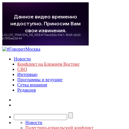
Новости
Конфликт на Ближнем Востоке
СВО
Интервью
Программы и ведущие
Сетка вещания
Редакция
Новости
Палестино-израильский конфликт