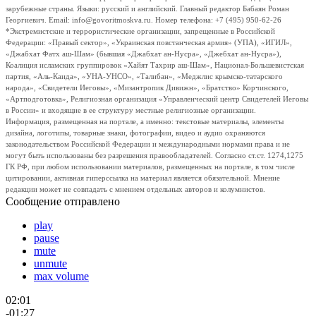
зарубежные страны. Языки: русский и английский. Главный редактор Бабаян Роман
Георгиевич. Email: info@govoritmoskva.ru. Номер телефона: +7 (495) 950-62-26
*Экстремистские и террористические организации, запрещенные в Российской
Федерации: «Правый сектор», «Украинская повстанческая армия» (УПА), «ИГИЛ»,
«Джабхат Фатх аш-Шам» (бывшая «Джабхат ан-Нусра», «Джебхат ан-Нусра»),
Коалиция исламских группировок «Хайят Тахрир аш-Шам», Национал-Большевистская
партия, «Аль-Каида», «УНА-УНСО», «Талибан», «Меджлис крымско-татарского
народа», «Свидетели Иеговы», «Мизантропик Дивижн», «Братство» Корчинского,
«Артподготовка», Религиозная организация «Управленческий центр Свидетелей Иеговы
в России» и входящие в ее структуру местные религиозные организации.
Информация, размещенная на портале, а именно: текстовые материалы, элементы
дизайна, логотипы, товарные знаки, фотографии, видео и аудио охраняются
законодательством Российской Федерации и международными нормами права и не
могут быть использованы без разрешения правообладателей. Согласно ст.ст. 1274,1275
ГК РФ, при любом использовании материалов, размещенных на портале, в том числе
цитировании, активная гиперссылка на материал является обязательной. Мнение
редакции может не совпадать с мнением отдельных авторов и колумнистов.
Сообщение отправлено
play
pause
mute
unmute
max volume
02:01
-01:27