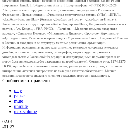
зарубежные страны. Языки: русский и английский. Главный редактор Бабаян Роман
Георгиевич. Email: info@govoritmoskva.ru. Номер телефона: +7 (495) 950-62-26
*Экстремистские и террористические организации, запрещенные в Российской
Федерации: «Правый сектор», «Украинская повстанческая армия» (УПА), «ИГИЛ»,
«Джабхат Фатх аш-Шам» (бывшая «Джабхат ан-Нусра», «Джебхат ан-Нусра»),
Коалиция исламских группировок «Хайят Тахрир аш-Шам», Национал-Большевистская
партия, «Аль-Каида», «УНА-УНСО», «Талибан», «Меджлис крымско-татарского
народа», «Свидетели Иеговы», «Мизантропик Дивижн», «Братство» Корчинского,
«Артподготовка», Религиозная организация «Управленческий центр Свидетелей Иеговы
в России» и входящие в ее структуру местные религиозные организации.
Информация, размещенная на портале, а именно: текстовые материалы, элементы
дизайна, логотипы, товарные знаки, фотографии, видео и аудио охраняются
законодательством Российской Федерации и международными нормами права и не
могут быть использованы без разрешения правообладателей. Согласно ст.ст. 1274,1275
ГК РФ, при любом использовании материалов, размещенных на портале, в том числе
цитировании, активная гиперссылка на материал является обязательной. Мнение
редакции может не совпадать с мнением отдельных авторов и колумнистов.
Сообщение отправлено
play
pause
mute
unmute
max volume
02:01
-01:27