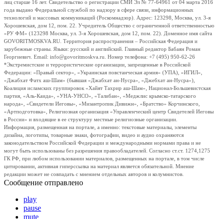
лиц старше 16 лет. Свидетельство о регистрации СМИ Эл № 77-64961 от 04 марта 2016
года выдано Федеральной службой по надзору в сфере связи, информационных
технологий и массовых коммуникаций (Роскомнадзор). Адрес: 123298, Москва, ул. 3-я
Хорошевская, дом 12, пом. 22. Учредитель Общество с ограниченной ответственностью
«РУ ФМ» (123298 Москва, ул. 3-я Хорошевская, дом 12, пом. 22). Доменное имя сайта
GOVORITMOSKVA.RU. Территория распространения – Российская Федерация и
зарубежные страны. Языки: русский и английский. Главный редактор Бабаян Роман
Георгиевич. Email: info@govoritmoskva.ru. Номер телефона: +7 (495) 950-62-26
*Экстремистские и террористические организации, запрещенные в Российской
Федерации: «Правый сектор», «Украинская повстанческая армия» (УПА), «ИГИЛ»,
«Джабхат Фатх аш-Шам» (бывшая «Джабхат ан-Нусра», «Джебхат ан-Нусра»),
Коалиция исламских группировок «Хайят Тахрир аш-Шам», Национал-Большевистская
партия, «Аль-Каида», «УНА-УНСО», «Талибан», «Меджлис крымско-татарского
народа», «Свидетели Иеговы», «Мизантропик Дивижн», «Братство» Корчинского,
«Артподготовка», Религиозная организация «Управленческий центр Свидетелей Иеговы
в России» и входящие в ее структуру местные религиозные организации.
Информация, размещенная на портале, а именно: текстовые материалы, элементы
дизайна, логотипы, товарные знаки, фотографии, видео и аудио охраняются
законодательством Российской Федерации и международными нормами права и не
могут быть использованы без разрешения правообладателей. Согласно ст.ст. 1274,1275
ГК РФ, при любом использовании материалов, размещенных на портале, в том числе
цитировании, активная гиперссылка на материал является обязательной. Мнение
редакции может не совпадать с мнением отдельных авторов и колумнистов.
Сообщение отправлено
play
pause
mute