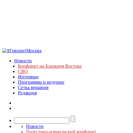
Новости
Конфликт на Ближнем Востоке
СВО
Интервью
Программы и ведущие
Сетка вещания
Редакция
Новости
Палестино-израильский конфликт