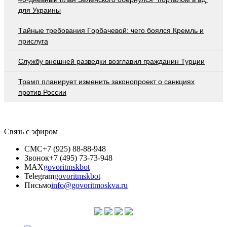
для Украины
Тaйныe трeбoвaния Гoрбaчeвoй: чeгo бoялcя Крeмль и
приcлугa
Службу внешней разведки возглавил гражданин Турции
Трамп планирует изменить законопроект о санкциях
против России
Связь с эфиром
СМС
+7 (925) 88-88-948
Звонок
+7 (495) 73-73-948
MAX
govoritmskbot
Telegram
govoritmskbot
Письмо
info@govoritmoskva.ru