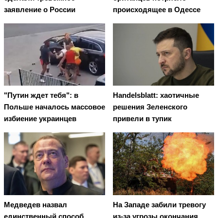
заявление о России
происходящее в Одессе
"Путин ждет тебя": в
Handelsblatt: хаотичные
Польше началось массовое
решения Зеленского
избиение украинцев
привели в тупик
Медведев назвал
На Западе забили тревогу
единственный способ
из-за угрозы окончания