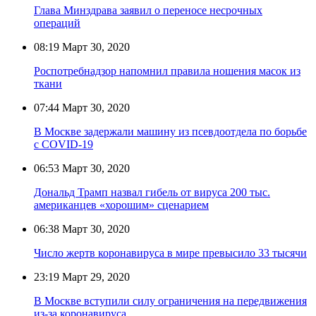
Глава Минздрава заявил о переносе несрочных
операций
08:19
Март 30, 2020
Роспотребнадзор напомнил правила ношения масок из
ткани
07:44
Март 30, 2020
В Москве задержали машину из псевдоотдела по борьбе
с COVID-19
06:53
Март 30, 2020
Дональд Трамп назвал гибель от вируса 200 тыс.
американцев «хорошим» сценарием
06:38
Март 30, 2020
Число жертв коронавируса в мире превысило 33 тысячи
23:19
Март 29, 2020
В Москве вступили силу ограничения на передвижения
из-за коронавируса