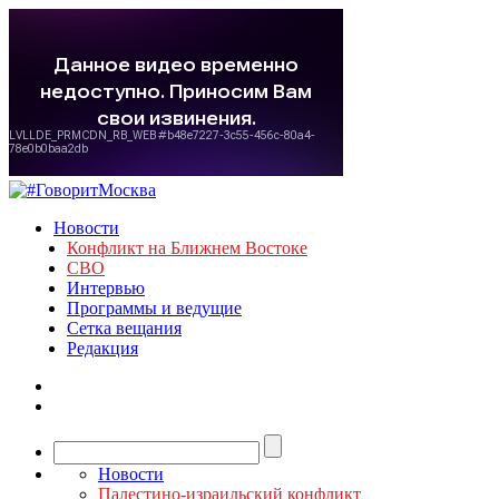
Новости
Конфликт на Ближнем Востоке
СВО
Интервью
Программы и ведущие
Сетка вещания
Редакция
Новости
Палестино-израильский конфликт