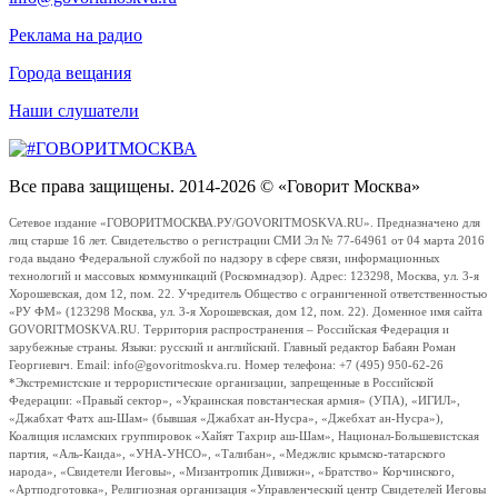
Реклама на радио
Города вещания
Наши слушатели
Все права защищены. 2014-2026 © «Говорит Москва»
Сетевое издание «ГОВОРИТМОСКВА.РУ/GOVORITMOSKVA.RU». Предназначено для
лиц старше 16 лет. Свидетельство о регистрации СМИ Эл № 77-64961 от 04 марта 2016
года выдано Федеральной службой по надзору в сфере связи, информационных
технологий и массовых коммуникаций (Роскомнадзор). Адрес: 123298, Москва, ул. 3-я
Хорошевская, дом 12, пом. 22. Учредитель Общество с ограниченной ответственностью
«РУ ФМ» (123298 Москва, ул. 3-я Хорошевская, дом 12, пом. 22). Доменное имя сайта
GOVORITMOSKVA.RU. Территория распространения – Российская Федерация и
зарубежные страны. Языки: русский и английский. Главный редактор Бабаян Роман
Георгиевич. Email: info@govoritmoskva.ru. Номер телефона: +7 (495) 950-62-26
*Экстремистские и террористические организации, запрещенные в Российской
Федерации: «Правый сектор», «Украинская повстанческая армия» (УПА), «ИГИЛ»,
«Джабхат Фатх аш-Шам» (бывшая «Джабхат ан-Нусра», «Джебхат ан-Нусра»),
Коалиция исламских группировок «Хайят Тахрир аш-Шам», Национал-Большевистская
партия, «Аль-Каида», «УНА-УНСО», «Талибан», «Меджлис крымско-татарского
народа», «Свидетели Иеговы», «Мизантропик Дивижн», «Братство» Корчинского,
«Артподготовка», Религиозная организация «Управленческий центр Свидетелей Иеговы