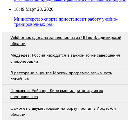
18:49
Март 28, 2020
Министерство спорта приостановит работу учебно-
тренировочных баз
Wildberries cделала заявление из-за ЧП во Владимирской
области
Медведев: Россия находится в важной точке завершения
спецоперации
В ресторане в центре Москвы прогремел взрыв, есть
погибшие
Полковник Рейснер: Киев сменил риторику из-за
энергокризиса
Самолет с двумя людьми на борту пропал в Иркутской
области