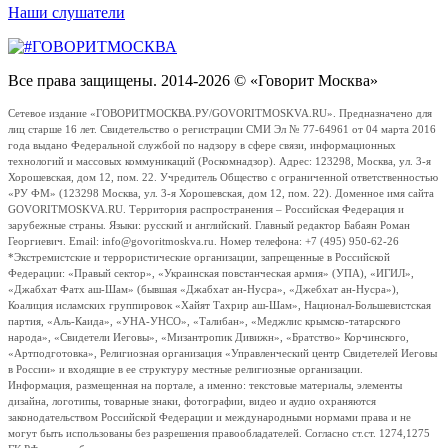
Наши слушатели
Все права защищены. 2014-2026 © «Говорит Москва»
Сетевое издание «ГОВОРИТМОСКВА.РУ/GOVORITMOSKVA.RU». Предназначено для
лиц старше 16 лет. Свидетельство о регистрации СМИ Эл № 77-64961 от 04 марта 2016
года выдано Федеральной службой по надзору в сфере связи, информационных
технологий и массовых коммуникаций (Роскомнадзор). Адрес: 123298, Москва, ул. 3-я
Хорошевская, дом 12, пом. 22. Учредитель Общество с ограниченной ответственностью
«РУ ФМ» (123298 Москва, ул. 3-я Хорошевская, дом 12, пом. 22). Доменное имя сайта
GOVORITMOSKVA.RU. Территория распространения – Российская Федерация и
зарубежные страны. Языки: русский и английский. Главный редактор Бабаян Роман
Георгиевич. Email: info@govoritmoskva.ru. Номер телефона: +7 (495) 950-62-26
*Экстремистские и террористические организации, запрещенные в Российской
Федерации: «Правый сектор», «Украинская повстанческая армия» (УПА), «ИГИЛ»,
«Джабхат Фатх аш-Шам» (бывшая «Джабхат ан-Нусра», «Джебхат ан-Нусра»),
Коалиция исламских группировок «Хайят Тахрир аш-Шам», Национал-Большевистская
партия, «Аль-Каида», «УНА-УНСО», «Талибан», «Меджлис крымско-татарского
народа», «Свидетели Иеговы», «Мизантропик Дивижн», «Братство» Корчинского,
«Артподготовка», Религиозная организация «Управленческий центр Свидетелей Иеговы
в России» и входящие в ее структуру местные религиозные организации.
Информация, размещенная на портале, а именно: текстовые материалы, элементы
дизайна, логотипы, товарные знаки, фотографии, видео и аудио охраняются
законодательством Российской Федерации и международными нормами права и не
могут быть использованы без разрешения правообладателей. Согласно ст.ст. 1274,1275