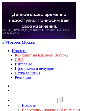
Новости
Конфликт на Ближнем Востоке
СВО
Интервью
Программы и ведущие
Сетка вещания
Редакция
Новости
Палестино-израильский конфликт