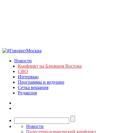
Новости
Конфликт на Ближнем Востоке
СВО
Интервью
Программы и ведущие
Сетка вещания
Редакция
Новости
Палестино-израильский конфликт