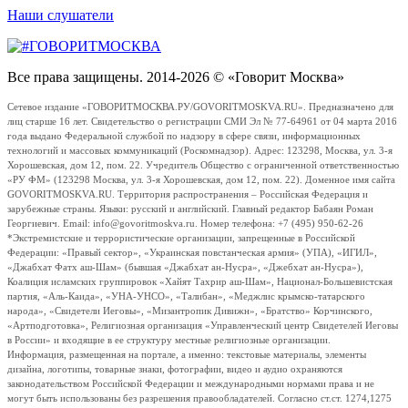
Наши слушатели
Все права защищены. 2014-2026 © «Говорит Москва»
Сетевое издание «ГОВОРИТМОСКВА.РУ/GOVORITMOSKVA.RU». Предназначено для
лиц старше 16 лет. Свидетельство о регистрации СМИ Эл № 77-64961 от 04 марта 2016
года выдано Федеральной службой по надзору в сфере связи, информационных
технологий и массовых коммуникаций (Роскомнадзор). Адрес: 123298, Москва, ул. 3-я
Хорошевская, дом 12, пом. 22. Учредитель Общество с ограниченной ответственностью
«РУ ФМ» (123298 Москва, ул. 3-я Хорошевская, дом 12, пом. 22). Доменное имя сайта
GOVORITMOSKVA.RU. Территория распространения – Российская Федерация и
зарубежные страны. Языки: русский и английский. Главный редактор Бабаян Роман
Георгиевич. Email: info@govoritmoskva.ru. Номер телефона: +7 (495) 950-62-26
*Экстремистские и террористические организации, запрещенные в Российской
Федерации: «Правый сектор», «Украинская повстанческая армия» (УПА), «ИГИЛ»,
«Джабхат Фатх аш-Шам» (бывшая «Джабхат ан-Нусра», «Джебхат ан-Нусра»),
Коалиция исламских группировок «Хайят Тахрир аш-Шам», Национал-Большевистская
партия, «Аль-Каида», «УНА-УНСО», «Талибан», «Меджлис крымско-татарского
народа», «Свидетели Иеговы», «Мизантропик Дивижн», «Братство» Корчинского,
«Артподготовка», Религиозная организация «Управленческий центр Свидетелей Иеговы
в России» и входящие в ее структуру местные религиозные организации.
Информация, размещенная на портале, а именно: текстовые материалы, элементы
дизайна, логотипы, товарные знаки, фотографии, видео и аудио охраняются
законодательством Российской Федерации и международными нормами права и не
могут быть использованы без разрешения правообладателей. Согласно ст.ст. 1274,1275