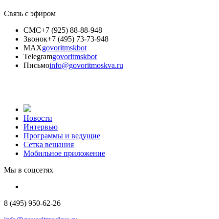
Связь с эфиром
СМС
+7 (925) 88-88-948
Звонок
+7 (495) 73-73-948
MAX
govoritmskbot
Telegram
govoritmskbot
Письмо
info@govoritmoskva.ru
Новости
Интервью
Программы и ведущие
Сетка вещания
Мобильное приложение
Мы в соцсетях
8 (495) 950-62-26