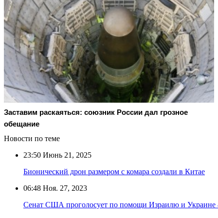
Заставим раскаяться: союзник России дал грозное
обещание
Новости по теме
23:50
Июнь 21, 2025
Бионический дрон размером с комара создали в Китае
06:48
Ноя. 27, 2023
Сенат США проголосует по помощи Израилю и Украине 