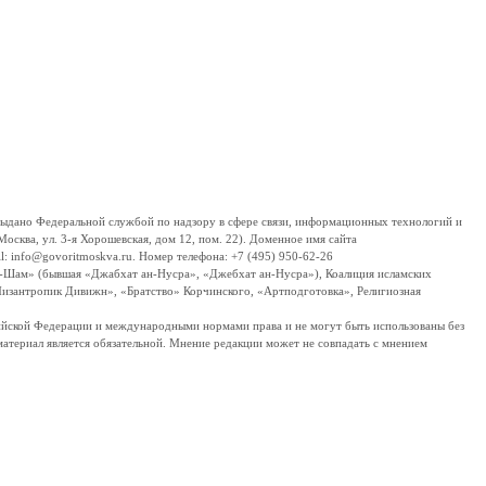
дано Федеральной службой по надзору в сфере связи, информационных технологий и
сква, ул. 3-я Хорошевская, дом 12, пом. 22). Доменное имя сайта
 info@govoritmoskva.ru. Номер телефона: +7 (495) 950-62-26
ш-Шам» (бывшая «Джабхат ан-Нусра», «Джебхат ан-Нусра»), Коалиция исламских
изантропик Дивижн», «Братство» Корчинского, «Артподготовка», Религиозная
ссийской Федерации и международными нормами права и не могут быть использованы без
материал является обязательной. Мнение редакции может не совпадать с мнением