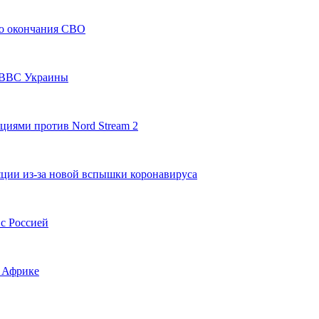
до окончания СВО
я ВВС Украины
циями против Nord Stream 2
ляции из-за новой вспышки коронавируса
 с Россией
в Африке