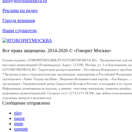
info@govoritmoskva.ru
Реклама на радио
Города вещания
Наши слушатели
Все права защищены. 2014-2026 © «Говорит Москва»
Сетевое издание «ГОВОРИТМОСКВА.РУ/GOVORITMOSKVA.RU». Предназначено для лиц стар
массовых коммуникаций (Роскомнадзор). Адрес: 123298, Москва, ул. 3-я Хорошевская, д
GOVORITMOSKVA.RU. Территория распространения – Российская Федерация и зарубежные с
*Экстремистские и террористические организации, запрещенные в Российской Федераци
группировок «Хайят Тахрир аш-Шам», Национал-Большевистская партия, «Аль-Каида», 
организация «Управленческий центр Свидетелей Иеговы в России» и входящие в ее струк
Информация, размещенная на портале, а именно: текстовые материалы, элементы дизайна
разрешения правообладателей. Согласно ст.ст. 1274,1275 ГК РФ, при любом использовани
отдельных авторов и колумнистов.
Сообщение отправлено
play
pause
mute
unmute