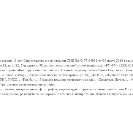
ше 16 лет. Свидетельство о регистрации СМИ Эл № 77-64961 от 04 марта 2016 года вы
ом 12, пом. 22. Учредитель Общество с ограниченной ответственностью «РУ ФМ» (123298 Мо
траны. Языки: русский и английский. Главный редактор Бабаян Роман Георгиевич. Email:
и: «Правый сектор», «Украинская повстанческая армия» (УПА), «ИГИЛ», «Джабхат Фатх а
«УНА-УНСО», «Талибан», «Меджлис крымско-татарского народа», «Свидетели Иеговы», «М
туру местные религиозные организации.
, логотипы, товарные знаки, фотографии, видео и аудио охраняются законодательством Ро
и материалов, размещенных на портале, в том числе цитировании, активная гиперссылка на 