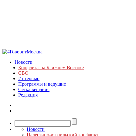
Новости
Конфликт на Ближнем Востоке
СВО
Интервью
Программы и ведущие
Сетка вещания
Редакция
Новости
Палестино-израильский конфликт