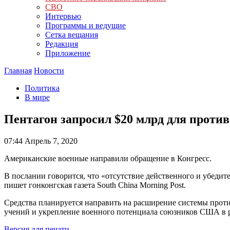
СВО
Интервью
Программы и ведущие
Сетка вещания
Редакция
Приложение
Главная
Новости
Политика
В мире
Пентагон запросил $20 млрд для проти
07:44
Апрель 7, 2020
Американские военные направили обращение в Конгресс.
В послании говорится, что «отсутствие действенного и убед
пишет гонконгская газета South China Morning Post.
Средства планируется направить на расширение системы прот
учений и укрепление военного потенциала союзников США в 
Версия для печати