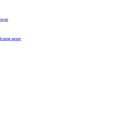
июле
йском море