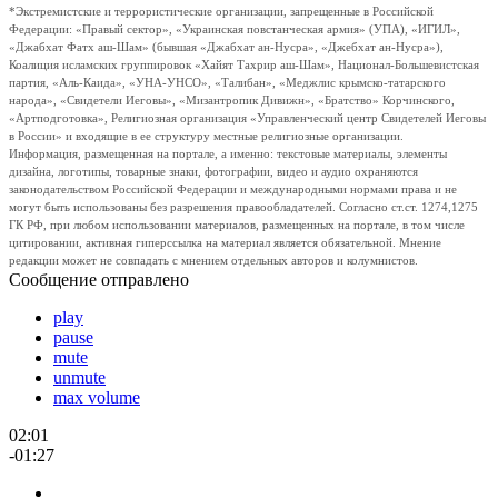
*Экстремистские и террористические организации, запрещенные в Российской
Федерации: «Правый сектор», «Украинская повстанческая армия» (УПА), «ИГИЛ»,
«Джабхат Фатх аш-Шам» (бывшая «Джабхат ан-Нусра», «Джебхат ан-Нусра»),
Коалиция исламских группировок «Хайят Тахрир аш-Шам», Национал-Большевистская
партия, «Аль-Каида», «УНА-УНСО», «Талибан», «Меджлис крымско-татарского
народа», «Свидетели Иеговы», «Мизантропик Дивижн», «Братство» Корчинского,
«Артподготовка», Религиозная организация «Управленческий центр Свидетелей Иеговы
в России» и входящие в ее структуру местные религиозные организации.
Информация, размещенная на портале, а именно: текстовые материалы, элементы
дизайна, логотипы, товарные знаки, фотографии, видео и аудио охраняются
законодательством Российской Федерации и международными нормами права и не
могут быть использованы без разрешения правообладателей. Согласно ст.ст. 1274,1275
ГК РФ, при любом использовании материалов, размещенных на портале, в том числе
цитировании, активная гиперссылка на материал является обязательной. Мнение
редакции может не совпадать с мнением отдельных авторов и колумнистов.
Сообщение отправлено
play
pause
mute
unmute
max volume
02:01
-01:27