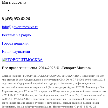
Мы в соцсетях
8 (495) 950-62-26
info@govoritmoskva.ru
Реклама на радио
Города вещания
Наши слушатели
Все права защищены. 2014-2026 © «Говорит Москва»
Сетевое издание «ГОВОРИТМОСКВА.РУ/GOVORITMOSKVA.RU». Предназначено для
лиц старше 16 лет. Свидетельство о регистрации СМИ Эл № 77-64961 от 04 марта 2016
года выдано Федеральной службой по надзору в сфере связи, информационных
технологий и массовых коммуникаций (Роскомнадзор). Адрес: 123298, Москва, ул. 3-я
Хорошевская, дом 12, пом. 22. Учредитель Общество с ограниченной ответственностью
«РУ ФМ» (123298 Москва, ул. 3-я Хорошевская, дом 12, пом. 22). Доменное имя сайта
GOVORITMOSKVA.RU. Территория распространения – Российская Федерация и
зарубежные страны. Языки: русский и английский. Главный редактор Бабаян Роман
Георгиевич. Email: info@govoritmoskva.ru. Номер телефона: +7 (495) 950-62-26