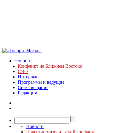
Новости
Конфликт на Ближнем Востоке
СВО
Интервью
Программы и ведущие
Сетка вещания
Редакция
Новости
Палестино-израильский конфликт