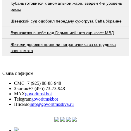
Кубань готовится к аномальной жаре, введен 4-й уровень
риска
Шведский суд одобрил передачу сухогруза Caffa Украине
Взрывчатка в небе над Германией: что скрывает МВД
Жители деревни приняли пограничника за сотрудника
военкомата
Связь с эфиром
СМС
+7 (925) 88-88-948
Звонок
+7 (495) 73-73-948
MAX
govoritmskbot
Telegram
govoritmskbot
Письмо
info@govoritmoskva.ru