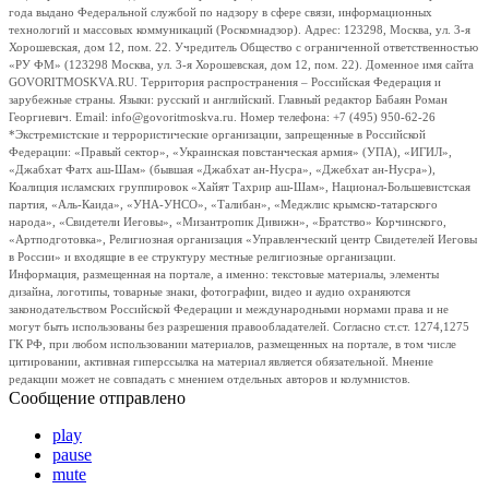
года выдано Федеральной службой по надзору в сфере связи, информационных
технологий и массовых коммуникаций (Роскомнадзор). Адрес: 123298, Москва, ул. 3-я
Хорошевская, дом 12, пом. 22. Учредитель Общество с ограниченной ответственностью
«РУ ФМ» (123298 Москва, ул. 3-я Хорошевская, дом 12, пом. 22). Доменное имя сайта
GOVORITMOSKVA.RU. Территория распространения – Российская Федерация и
зарубежные страны. Языки: русский и английский. Главный редактор Бабаян Роман
Георгиевич. Email: info@govoritmoskva.ru. Номер телефона: +7 (495) 950-62-26
*Экстремистские и террористические организации, запрещенные в Российской
Федерации: «Правый сектор», «Украинская повстанческая армия» (УПА), «ИГИЛ»,
«Джабхат Фатх аш-Шам» (бывшая «Джабхат ан-Нусра», «Джебхат ан-Нусра»),
Коалиция исламских группировок «Хайят Тахрир аш-Шам», Национал-Большевистская
партия, «Аль-Каида», «УНА-УНСО», «Талибан», «Меджлис крымско-татарского
народа», «Свидетели Иеговы», «Мизантропик Дивижн», «Братство» Корчинского,
«Артподготовка», Религиозная организация «Управленческий центр Свидетелей Иеговы
в России» и входящие в ее структуру местные религиозные организации.
Информация, размещенная на портале, а именно: текстовые материалы, элементы
дизайна, логотипы, товарные знаки, фотографии, видео и аудио охраняются
законодательством Российской Федерации и международными нормами права и не
могут быть использованы без разрешения правообладателей. Согласно ст.ст. 1274,1275
ГК РФ, при любом использовании материалов, размещенных на портале, в том числе
цитировании, активная гиперссылка на материал является обязательной. Мнение
редакции может не совпадать с мнением отдельных авторов и колумнистов.
Сообщение отправлено
play
pause
mute