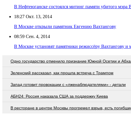
В Нефтеюганске состоялся митинг памяти убитого мэра 
18:27
Окт. 13, 2014
В Москве открыли памятник Евгению Вахтангову
08:59
Сен. 4, 2014
В Москве установят памятники режиссёру Вахтангову и 
Одно государство отменило признание Южной Осетии и Абха
Зеленский рассказал, как прошла встреча с Трампом
Запад готовит провокации с «лженаблюдателями» - детали
АБН24: Россия наказала США за поддержку Киева
В ресторане в центре Москвы прогремел взрыв, есть погибши