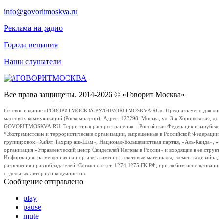
info@govoritmoskva.ru
Реклама на радио
Города вещания
Наши слушатели
Все права защищены. 2014-2026 © «Говорит Москва»
Сетевое издание «ГОВОРИТМОСКВА.РУ/GOVORITMOSKVA.RU». Предназначено для лиц стар
массовых коммуникаций (Роскомнадзор). Адрес: 123298, Москва, ул. 3-я Хорошевская, д
GOVORITMOSKVA.RU. Территория распространения – Российская Федерация и зарубежные с
*Экстремистские и террористические организации, запрещенные в Российской Федераци
группировок «Хайят Тахрир аш-Шам», Национал-Большевистская партия, «Аль-Каида», 
организация «Управленческий центр Свидетелей Иеговы в России» и входящие в ее струк
Информация, размещенная на портале, а именно: текстовые материалы, элементы дизайна
разрешения правообладателей. Согласно ст.ст. 1274,1275 ГК РФ, при любом использовани
отдельных авторов и колумнистов.
Сообщение отправлено
play
pause
mute