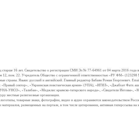
ше 16 лет. Свидетельство о регистрации СМИ Эл № 77-64961 от 04 марта 2016 года вы
ом 12, пом. 22. Учредитель Общество с ограниченной ответственностью «РУ ФМ» (123298 Мо
траны. Языки: русский и английский. Главный редактор Бабаян Роман Георгиевич. Email:
и: «Правый сектор», «Украинская повстанческая армия» (УПА), «ИГИЛ», «Джабхат Фатх а
«УНА-УНСО», «Талибан», «Меджлис крымско-татарского народа», «Свидетели Иеговы», «М
туру местные религиозные организации.
, логотипы, товарные знаки, фотографии, видео и аудио охраняются законодательством Ро
и материалов, размещенных на портале, в том числе цитировании, активная гиперссылка на 