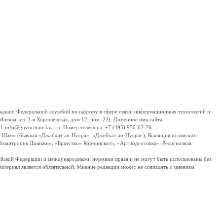
дано Федеральной службой по надзору в сфере связи, информационных технологий и
сква, ул. 3-я Хорошевская, дом 12, пом. 22). Доменное имя сайта
 info@govoritmoskva.ru. Номер телефона: +7 (495) 950-62-26
ш-Шам» (бывшая «Джабхат ан-Нусра», «Джебхат ан-Нусра»), Коалиция исламских
изантропик Дивижн», «Братство» Корчинского, «Артподготовка», Религиозная
ссийской Федерации и международными нормами права и не могут быть использованы без
материал является обязательной. Мнение редакции может не совпадать с мнением