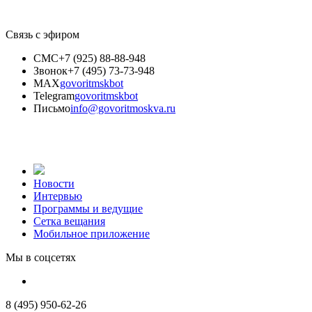
Связь с эфиром
СМС
+7 (925) 88-88-948
Звонок
+7 (495) 73-73-948
MAX
govoritmskbot
Telegram
govoritmskbot
Письмо
info@govoritmoskva.ru
Новости
Интервью
Программы и ведущие
Сетка вещания
Мобильное приложение
Мы в соцсетях
8 (495) 950-62-26