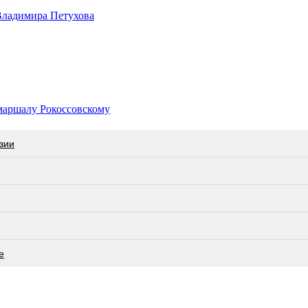
Владимира Петухова
маршалу Рокоссовскому
зии
е