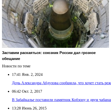
Заставим раскаяться: союзник России дал грозное
обещание
Новости по теме
17:41
Янв. 2, 2024
Дочь Александра Абдулова сообщила, что хочет стать ре
06:42
Окт. 2, 2017
В Забайкалье поставили памятник Кобзону и двум чабана
13:28
Июнь 26, 2015