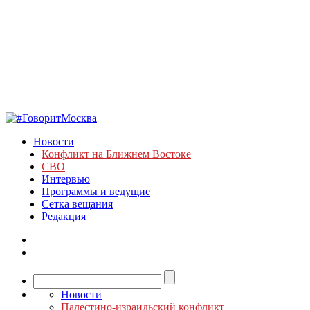
Новости
Конфликт на Ближнем Востоке
СВО
Интервью
Программы и ведущие
Сетка вещания
Редакция
Новости
Палестино-израильский конфликт