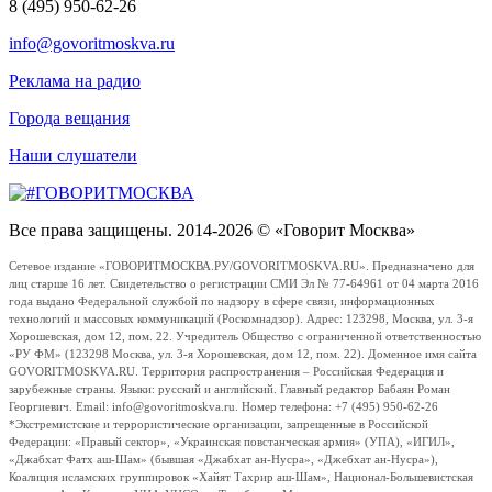
8 (495) 950-62-26
info@govoritmoskva.ru
Реклама на радио
Города вещания
Наши слушатели
Все права защищены. 2014-2026 © «Говорит Москва»
Сетевое издание «ГОВОРИТМОСКВА.РУ/GOVORITMOSKVA.RU». Предназначено для
лиц старше 16 лет. Свидетельство о регистрации СМИ Эл № 77-64961 от 04 марта 2016
года выдано Федеральной службой по надзору в сфере связи, информационных
технологий и массовых коммуникаций (Роскомнадзор). Адрес: 123298, Москва, ул. 3-я
Хорошевская, дом 12, пом. 22. Учредитель Общество с ограниченной ответственностью
«РУ ФМ» (123298 Москва, ул. 3-я Хорошевская, дом 12, пом. 22). Доменное имя сайта
GOVORITMOSKVA.RU. Территория распространения – Российская Федерация и
зарубежные страны. Языки: русский и английский. Главный редактор Бабаян Роман
Георгиевич. Email: info@govoritmoskva.ru. Номер телефона: +7 (495) 950-62-26
*Экстремистские и террористические организации, запрещенные в Российской
Федерации: «Правый сектор», «Украинская повстанческая армия» (УПА), «ИГИЛ»,
«Джабхат Фатх аш-Шам» (бывшая «Джабхат ан-Нусра», «Джебхат ан-Нусра»),
Коалиция исламских группировок «Хайят Тахрир аш-Шам», Национал-Большевистская