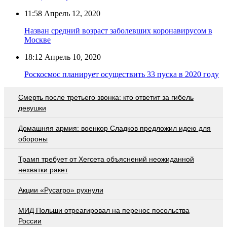
11:58
Апрель 12, 2020
Назван средний возраст заболевших коронавирусом в
Москве
18:12
Апрель 10, 2020
Роскосмос планирует осуществить 33 пуска в 2020 году
Смерть после третьего звонка: кто ответит за гибель
девушки
Домашняя армия: военкор Сладков предложил идею для
обороны
Трамп требует от Хегсета объяснений неожиданной
нехватки ракет
Акции «Русагро» рухнули
МИД Польши отреагировал на перенос посольства
России