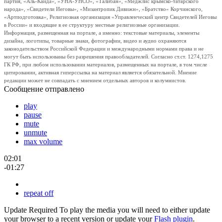
партия, «Аль-Каида», «УНА-УНСО», «Талибан», «Меджлис крымско-татарского
народа», «Свидетели Иеговы», «Мизантропик Дивижн», «Братство» Корчинского,
«Артподготовка», Религиозная организация «Управленческий центр Свидетелей Иеговы
в России» и входящие в ее структуру местные религиозные организации.
Информация, размещенная на портале, а именно: текстовые материалы, элементы
дизайна, логотипы, товарные знаки, фотографии, видео и аудио охраняются
законодательством Российской Федерации и международными нормами права и не
могут быть использованы без разрешения правообладателей. Согласно ст.ст. 1274,1275
ГК РФ, при любом использовании материалов, размещенных на портале, в том числе
цитировании, активная гиперссылка на материал является обязательной. Мнение
редакции может не совпадать с мнением отдельных авторов и колумнистов.
Сообщение отправлено
play
pause
mute
unmute
max volume
02:01
-01:27
repeat off
Update Required
To play the media you will need to either update
your browser to a recent version or update your
Flash plugin
.