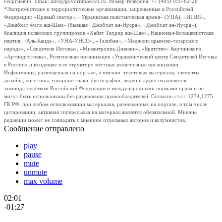
Георгиевич. Email: info@govoritmoskva.ru. Номер телефона: +7 (495) 950-62-26
*Экстремистские и террористические организации, запрещенные в Российской
Федерации: «Правый сектор», «Украинская повстанческая армия» (УПА), «ИГИЛ»,
«Джабхат Фатх аш-Шам» (бывшая «Джабхат ан-Нусра», «Джебхат ан-Нусра»),
Коалиция исламских группировок «Хайят Тахрир аш-Шам», Национал-Большевистская
партия, «Аль-Каида», «УНА-УНСО», «Талибан», «Меджлис крымско-татарского
народа», «Свидетели Иеговы», «Мизантропик Дивижн», «Братство» Корчинского,
«Артподготовка», Религиозная организация «Управленческий центр Свидетелей Иеговы
в России» и входящие в ее структуру местные религиозные организации.
Информация, размещенная на портале, а именно: текстовые материалы, элементы
дизайна, логотипы, товарные знаки, фотографии, видео и аудио охраняются
законодательством Российской Федерации и международными нормами права и не
могут быть использованы без разрешения правообладателей. Согласно ст.ст. 1274,1275
ГК РФ, при любом использовании материалов, размещенных на портале, в том числе
цитировании, активная гиперссылка на материал является обязательной. Мнение
редакции может не совпадать с мнением отдельных авторов и колумнистов.
Сообщение отправлено
play
pause
mute
unmute
max volume
02:01
-01:27