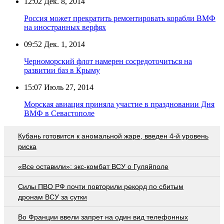
12:02
Дек. 8, 2014
Россия может прекратить ремонтировать корабли ВМФ
на иностранных верфях
09:52
Дек. 1, 2014
Черноморский флот намерен сосредоточиться на
развитии баз в Крыму
15:07
Июль 27, 2014
Морская авиация приняла участие в праздновании Дня
ВМФ в Севастополе
Кубань готовится к аномальной жаре, введен 4-й уровень
риска
«Все оставили»: экс-комбат ВСУ о Гуляйполе
Cилы ПВО РФ почти повторили рекорд по сбитым
дронам ВСУ за сутки
Во Франции ввели запрет на один вид телефонных