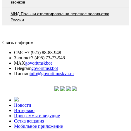
звонков
МИД Польши отреагировал на перенос посольства
России
Связь с эфиром
СМС
+7 (925) 88-88-948
Звонок
+7 (495) 73-73-948
MAX
govoritmskbot
Telegram
govoritmskbot
Письмо
info@govoritmoskva.ru
Новости
Интервью
Программы и ведущие
Сетка вещания
Мобильное приложение