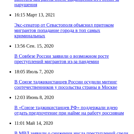
нарушения
16:15
Март 13, 2021
Экс-сенатор от Севастополя объяснил притоком
мигрантов попадание города в топ самых
криминальных
13:56
Сен. 15, 2020
В Совбезе России заявили о возможном росте
преступлений мигрантов из-за пандемии
18:05
Июль 7, 2020
В Союзе таджикистанцев России осудили митинг
соотечественников у посольства страны в Москве
12:03
Июнь 8, 2020
В «Союзе таджикистанцев РФ» поддержали идею
отдать предпочтение при найме на работу россиянам
11:01
Май 14, 2020
В МВД заявили о снижении числа преступлений среди