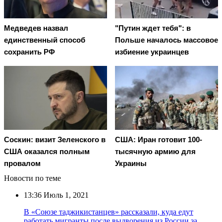
Медведев назвал
"Путин ждет тебя": в
единственный способ
Польше началось массовое
сохранить РФ
избиение украинцев
Соскин: визит Зеленского в
США: Иран готовит 100-
США оказался полным
тысячную армию для
провалом
Украины
Новости по теме
13:36
Июль 1, 2021
В «Союзе таджикистанцев» рассказали, куда едут
работать мигранты после выдворения из России за