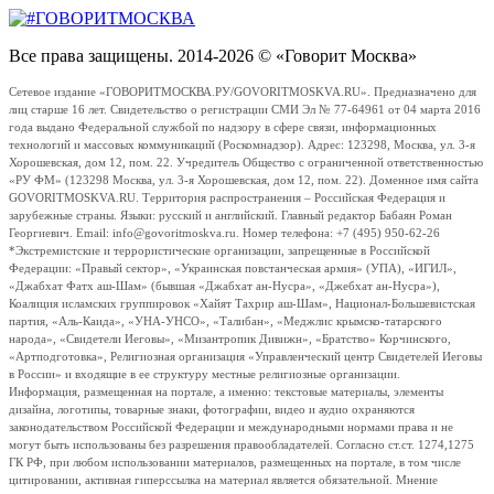
Все права защищены. 2014-2026 © «Говорит Москва»
Сетевое издание «ГОВОРИТМОСКВА.РУ/GOVORITMOSKVA.RU». Предназначено для
лиц старше 16 лет. Свидетельство о регистрации СМИ Эл № 77-64961 от 04 марта 2016
года выдано Федеральной службой по надзору в сфере связи, информационных
технологий и массовых коммуникаций (Роскомнадзор). Адрес: 123298, Москва, ул. 3-я
Хорошевская, дом 12, пом. 22. Учредитель Общество с ограниченной ответственностью
«РУ ФМ» (123298 Москва, ул. 3-я Хорошевская, дом 12, пом. 22). Доменное имя сайта
GOVORITMOSKVA.RU. Территория распространения – Российская Федерация и
зарубежные страны. Языки: русский и английский. Главный редактор Бабаян Роман
Георгиевич. Email: info@govoritmoskva.ru. Номер телефона: +7 (495) 950-62-26
*Экстремистские и террористические организации, запрещенные в Российской
Федерации: «Правый сектор», «Украинская повстанческая армия» (УПА), «ИГИЛ»,
«Джабхат Фатх аш-Шам» (бывшая «Джабхат ан-Нусра», «Джебхат ан-Нусра»),
Коалиция исламских группировок «Хайят Тахрир аш-Шам», Национал-Большевистская
партия, «Аль-Каида», «УНА-УНСО», «Талибан», «Меджлис крымско-татарского
народа», «Свидетели Иеговы», «Мизантропик Дивижн», «Братство» Корчинского,
«Артподготовка», Религиозная организация «Управленческий центр Свидетелей Иеговы
в России» и входящие в ее структуру местные религиозные организации.
Информация, размещенная на портале, а именно: текстовые материалы, элементы
дизайна, логотипы, товарные знаки, фотографии, видео и аудио охраняются
законодательством Российской Федерации и международными нормами права и не
могут быть использованы без разрешения правообладателей. Согласно ст.ст. 1274,1275
ГК РФ, при любом использовании материалов, размещенных на портале, в том числе
цитировании, активная гиперссылка на материал является обязательной. Мнение