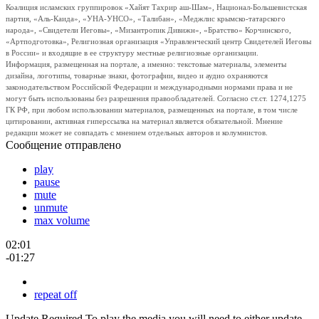
Коалиция исламских группировок «Хайят Тахрир аш-Шам», Национал-Большевистская
партия, «Аль-Каида», «УНА-УНСО», «Талибан», «Меджлис крымско-татарского
народа», «Свидетели Иеговы», «Мизантропик Дивижн», «Братство» Корчинского,
«Артподготовка», Религиозная организация «Управленческий центр Свидетелей Иеговы
в России» и входящие в ее структуру местные религиозные организации.
Информация, размещенная на портале, а именно: текстовые материалы, элементы
дизайна, логотипы, товарные знаки, фотографии, видео и аудио охраняются
законодательством Российской Федерации и международными нормами права и не
могут быть использованы без разрешения правообладателей. Согласно ст.ст. 1274,1275
ГК РФ, при любом использовании материалов, размещенных на портале, в том числе
цитировании, активная гиперссылка на материал является обязательной. Мнение
редакции может не совпадать с мнением отдельных авторов и колумнистов.
Сообщение отправлено
play
pause
mute
unmute
max volume
02:01
-01:27
repeat off
Update Required
To play the media you will need to either update