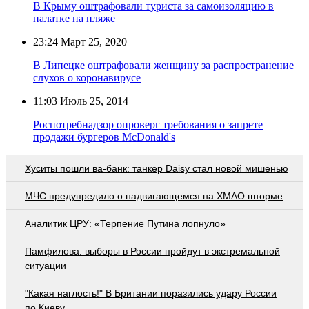
В Крыму оштрафовали туриста за самоизоляцию в
палатке на пляже
23:24
Март 25, 2020
В Липецке оштрафовали женщину за распространение
слухов о коронавирусе
11:03
Июль 25, 2014
Роспотребнадзор опроверг требования о запрете
продажи бургеров McDonald's
Хуситы пошли ва-банк: танкер Daisy стал новой мишенью
МЧС предупредило о надвигающемся на ХМАО шторме
Аналитик ЦРУ: «Терпение Путина лопнуло»
Памфилова: выборы в России пройдут в экстремальной
ситуации
"Какая наглость!" В Британии поразились удару России
по Киеву