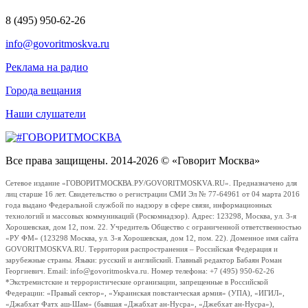
8 (495) 950-62-26
info@govoritmoskva.ru
Реклама на радио
Города вещания
Наши слушатели
Все права защищены. 2014-2026 © «Говорит Москва»
Сетевое издание «ГОВОРИТМОСКВА.РУ/GOVORITMOSKVA.RU». Предназначено для
лиц старше 16 лет. Свидетельство о регистрации СМИ Эл № 77-64961 от 04 марта 2016
года выдано Федеральной службой по надзору в сфере связи, информационных
технологий и массовых коммуникаций (Роскомнадзор). Адрес: 123298, Москва, ул. 3-я
Хорошевская, дом 12, пом. 22. Учредитель Общество с ограниченной ответственностью
«РУ ФМ» (123298 Москва, ул. 3-я Хорошевская, дом 12, пом. 22). Доменное имя сайта
GOVORITMOSKVA.RU. Территория распространения – Российская Федерация и
зарубежные страны. Языки: русский и английский. Главный редактор Бабаян Роман
Георгиевич. Email: info@govoritmoskva.ru. Номер телефона: +7 (495) 950-62-26
*Экстремистские и террористические организации, запрещенные в Российской
Федерации: «Правый сектор», «Украинская повстанческая армия» (УПА), «ИГИЛ»,
«Джабхат Фатх аш-Шам» (бывшая «Джабхат ан-Нусра», «Джебхат ан-Нусра»),