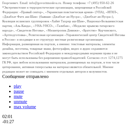
Георгиевич. Email: info@govoritmoskva.ru. Номер телефона: +7 (495) 950-62-26
*Экстремистские и террористические организации, запрещенные в Российской
Федерации: «Правый сектор», «Украинская повстанческая армия» (УПА), «ИГИЛ»,
«Джабхат Фатх аш-Шам» (бывшая «Джабхат ан-Нусра», «Джебхат ан-Нусра»),
Коалиция исламских группировок «Хайят Тахрир аш-Шам», Национал-Большевистская
партия, «Аль-Каида», «УНА-УНСО», «Талибан», «Меджлис крымско-татарского
народа», «Свидетели Иеговы», «Мизантропик Дивижн», «Братство» Корчинского,
«Артподготовка», Религиозная организация «Управленческий центр Свидетелей Иеговы
в России» и входящие в ее структуру местные религиозные организации.
Информация, размещенная на портале, а именно: текстовые материалы, элементы
дизайна, логотипы, товарные знаки, фотографии, видео и аудио охраняются
законодательством Российской Федерации и международными нормами права и не
могут быть использованы без разрешения правообладателей. Согласно ст.ст. 1274,1275
ГК РФ, при любом использовании материалов, размещенных на портале, в том числе
цитировании, активная гиперссылка на материал является обязательной. Мнение
редакции может не совпадать с мнением отдельных авторов и колумнистов.
Сообщение отправлено
play
pause
mute
unmute
max volume
02:01
-01:27