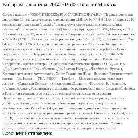
Все права защищены. 2014-2026 © «Говорит Москва»
Сетевое издание «ГОВОРИТМОСКВА.РУ/GOVORITMOSKVA.RU». Предназначено для
лиц старше 16 лет. Свидетельство о регистрации СМИ Эл № 77-64961 от 04 марта 2016
года выдано Федеральной службой по надзору в сфере связи, информационных
технологий и массовых коммуникаций (Роскомнадзор). Адрес: 123298, Москва, ул. 3-я
Хорошевская, дом 12, пом. 22. Учредитель Общество с ограниченной ответственностью
«РУ ФМ» (123298 Москва, ул. 3-я Хорошевская, дом 12, пом. 22). Доменное имя сайта
GOVORITMOSKVA.RU. Территория распространения – Российская Федерация и
зарубежные страны. Языки: русский и английский. Главный редактор Бабаян Роман
Георгиевич. Email: info@govoritmoskva.ru. Номер телефона: +7 (495) 950-62-26
*Экстремистские и террористические организации, запрещенные в Российской
Федерации: «Правый сектор», «Украинская повстанческая армия» (УПА), «ИГИЛ»,
«Джабхат Фатх аш-Шам» (бывшая «Джабхат ан-Нусра», «Джебхат ан-Нусра»),
Коалиция исламских группировок «Хайят Тахрир аш-Шам», Национал-Большевистская
партия, «Аль-Каида», «УНА-УНСО», «Талибан», «Меджлис крымско-татарского
народа», «Свидетели Иеговы», «Мизантропик Дивижн», «Братство» Корчинского,
«Артподготовка», Религиозная организация «Управленческий центр Свидетелей Иеговы
в России» и входящие в ее структуру местные религиозные организации.
Информация, размещенная на портале, а именно: текстовые материалы, элементы
дизайна, логотипы, товарные знаки, фотографии, видео и аудио охраняются
законодательством Российской Федерации и международными нормами права и не
могут быть использованы без разрешения правообладателей. Согласно ст.ст. 1274,1275
ГК РФ, при любом использовании материалов, размещенных на портале, в том числе
цитировании, активная гиперссылка на материал является обязательной. Мнение
редакции может не совпадать с мнением отдельных авторов и колумнистов.
Сообщение отправлено