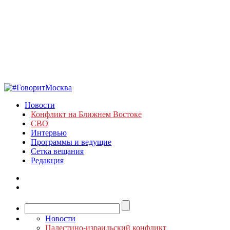
Новости
Конфликт на Ближнем Востоке
СВО
Интервью
Программы и ведущие
Сетка вещания
Редакция
Новости
Палестино-израильский конфликт