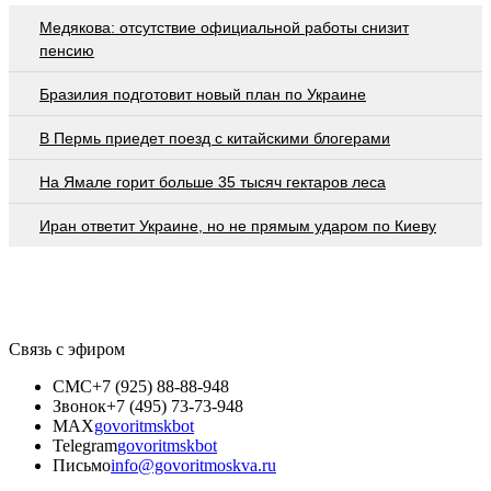
Медякова: отсутствие официальной работы снизит
пенсию
Бразилия подготовит новый план по Украине
В Пермь приедет поезд с китайскими блогерами
На Ямале горит больше 35 тысяч гектаров леса
Иран ответит Украине, но не прямым ударом по Киеву
Связь с эфиром
СМС
+7 (925) 88-88-948
Звонок
+7 (495) 73-73-948
MAX
govoritmskbot
Telegram
govoritmskbot
Письмо
info@govoritmoskva.ru