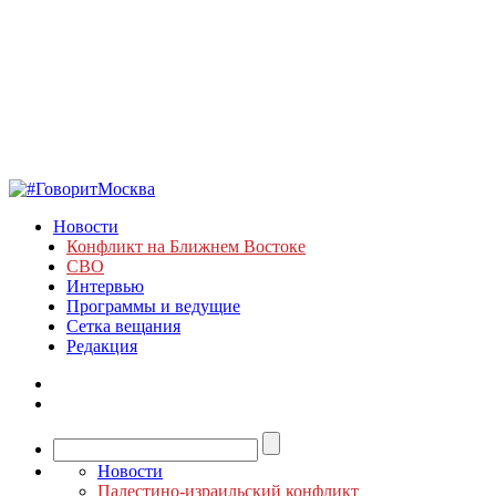
Новости
Конфликт на Ближнем Востоке
СВО
Интервью
Программы и ведущие
Сетка вещания
Редакция
Новости
Палестино-израильский конфликт