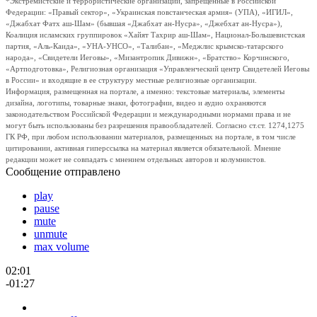
*Экстремистские и террористические организации, запрещенные в Российской
Федерации: «Правый сектор», «Украинская повстанческая армия» (УПА), «ИГИЛ»,
«Джабхат Фатх аш-Шам» (бывшая «Джабхат ан-Нусра», «Джебхат ан-Нусра»),
Коалиция исламских группировок «Хайят Тахрир аш-Шам», Национал-Большевистская
партия, «Аль-Каида», «УНА-УНСО», «Талибан», «Меджлис крымско-татарского
народа», «Свидетели Иеговы», «Мизантропик Дивижн», «Братство» Корчинского,
«Артподготовка», Религиозная организация «Управленческий центр Свидетелей Иеговы
в России» и входящие в ее структуру местные религиозные организации.
Информация, размещенная на портале, а именно: текстовые материалы, элементы
дизайна, логотипы, товарные знаки, фотографии, видео и аудио охраняются
законодательством Российской Федерации и международными нормами права и не
могут быть использованы без разрешения правообладателей. Согласно ст.ст. 1274,1275
ГК РФ, при любом использовании материалов, размещенных на портале, в том числе
цитировании, активная гиперссылка на материал является обязательной. Мнение
редакции может не совпадать с мнением отдельных авторов и колумнистов.
Сообщение отправлено
play
pause
mute
unmute
max volume
02:01
-01:27