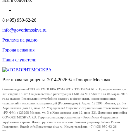
Мы в соцсетях
8 (495) 950-62-26
info@govoritmoskva.ru
Реклама на радио
Города вещания
Наши слушатели
Все права защищены. 2014-2026 © «Говорит Москва»
Сетевое издание «ГОВОРИТМОСКВА.РУ/GOVORITMOSKVA.RU». Предназначено для
лиц старше 16 лет. Свидетельство о регистрации СМИ Эл № 77-64961 от 04 марта 2016
года выдано Федеральной службой по надзору в сфере связи, информационных
технологий и массовых коммуникаций (Роскомнадзор). Адрес: 123298, Москва, ул. 3-я
Хорошевская, дом 12, пом. 22. Учредитель Общество с ограниченной ответственностью
«РУ ФМ» (123298 Москва, ул. 3-я Хорошевская, дом 12, пом. 22). Доменное имя сайта
GOVORITMOSKVA.RU. Территория распространения – Российская Федерация и
зарубежные страны. Языки: русский и английский. Главный редактор Бабаян Роман
Георгиевич. Email: info@govoritmoskva.ru. Номер телефона: +7 (495) 950-62-26