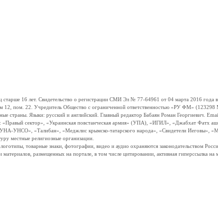
ше 16 лет. Свидетельство о регистрации СМИ Эл № 77-64961 от 04 марта 2016 года вы
ом 12, пом. 22. Учредитель Общество с ограниченной ответственностью «РУ ФМ» (123298 Мо
траны. Языки: русский и английский. Главный редактор Бабаян Роман Георгиевич. Email:
и: «Правый сектор», «Украинская повстанческая армия» (УПА), «ИГИЛ», «Джабхат Фатх а
«УНА-УНСО», «Талибан», «Меджлис крымско-татарского народа», «Свидетели Иеговы», «М
туру местные религиозные организации.
, логотипы, товарные знаки, фотографии, видео и аудио охраняются законодательством Ро
и материалов, размещенных на портале, в том числе цитировании, активная гиперссылка на 