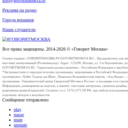
info@govoritmoskva.ru
Реклама на радио
Города вещания
Наши слушатели
Все права защищены. 2014-2026 © «Говорит Москва»
Сетевое издание «ГОВОРИТМОСКВА.РУ/GOVORITMOSKVA.RU». Предназначено для лиц стар
массовых коммуникаций (Роскомнадзор). Адрес: 123298, Москва, ул. 3-я Хорошевская, д
GOVORITMOSKVA.RU. Территория распространения – Российская Федерация и зарубежные с
*Экстремистские и террористические организации, запрещенные в Российской Федераци
группировок «Хайят Тахрир аш-Шам», Национал-Большевистская партия, «Аль-Каида», 
организация «Управленческий центр Свидетелей Иеговы в России» и входящие в ее струк
Информация, размещенная на портале, а именно: текстовые материалы, элементы дизайна
разрешения правообладателей. Согласно ст.ст. 1274,1275 ГК РФ, при любом использовани
отдельных авторов и колумнистов.
Сообщение отправлено
play
pause
mute
unmute