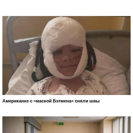
Американке с «маской Бэтмена» сняли швы