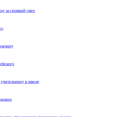
цу за громкий смех
о»
мужчину
цейского
 учительницу в школе
охожих