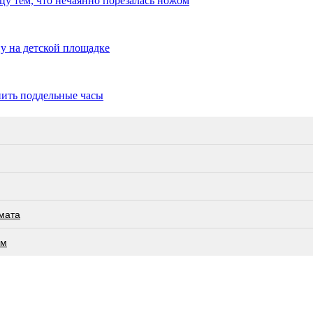
цу тем, что нечаянно порезалась ножом
у на детской площадке
пить поддельные часы
мата
ам