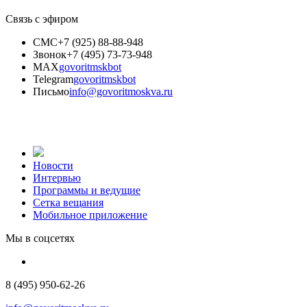
Связь с эфиром
СМС
+7 (925) 88-88-948
Звонок
+7 (495) 73-73-948
MAX
govoritmskbot
Telegram
govoritmskbot
Письмо
info@govoritmoskva.ru
Новости
Интервью
Программы и ведущие
Сетка вещания
Мобильное приложение
Мы в соцсетях
8 (495) 950-62-26