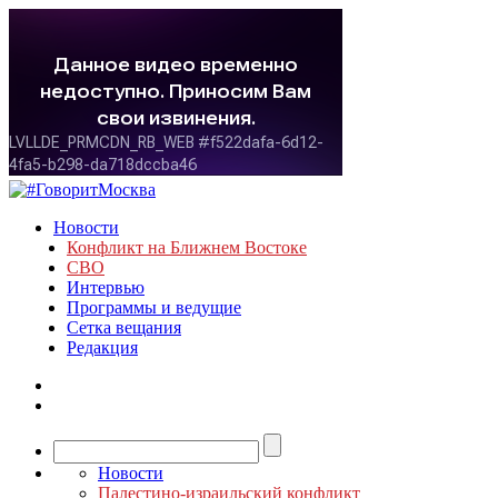
Новости
Конфликт на Ближнем Востоке
СВО
Интервью
Программы и ведущие
Сетка вещания
Редакция
Новости
Палестино-израильский конфликт