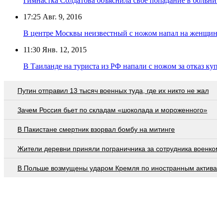
Гимнастка Солдатова объяснила своё попадание в больни
17:25
Авг. 9, 2016
В центре Москвы неизвестный с ножом напал на женщин
11:30
Янв. 12, 2015
В Таиланде на туриста из РФ напали с ножом за отказ ку
Путин отправил 13 тысяч военных туда, где их никто не жал
Зачем Россия бьет по складам «шоколада и мороженного»
В Пакистане смертник взорвал бомбу на митинге
Жители деревни приняли пограничника за сотрудника военко
В Польше возмущены ударом Кремля по иностранным актив