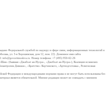
дано Федеральной службой по надзору в сфере связи, информационных технологий и
сква, ул. 3-я Хорошевская, дом 12, пом. 22). Доменное имя сайта
 info@govoritmoskva.ru. Номер телефона: +7 (495) 950-62-26
ш-Шам» (бывшая «Джабхат ан-Нусра», «Джебхат ан-Нусра»), Коалиция исламских
изантропик Дивижн», «Братство» Корчинского, «Артподготовка», Религиозная
ссийской Федерации и международными нормами права и не могут быть использованы без
материал является обязательной. Мнение редакции может не совпадать с мнением