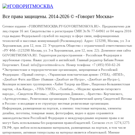
Все права защищены. 2014-2026 © «Говорит Москва»
Сетевое издание «ГОВОРИТМОСКВА.РУ/GOVORITMOSKVA.RU». Предназначено для
лиц старше 16 лет. Свидетельство о регистрации СМИ Эл № 77-64961 от 04 марта 2016
года выдано Федеральной службой по надзору в сфере связи, информационных
технологий и массовых коммуникаций (Роскомнадзор). Адрес: 123298, Москва, ул. 3-я
Хорошевская, дом 12, пом. 22. Учредитель Общество с ограниченной ответственностью
«РУ ФМ» (123298 Москва, ул. 3-я Хорошевская, дом 12, пом. 22). Доменное имя сайта
GOVORITMOSKVA.RU. Территория распространения – Российская Федерация и
зарубежные страны. Языки: русский и английский. Главный редактор Бабаян Роман
Георгиевич. Email: info@govoritmoskva.ru. Номер телефона: +7 (495) 950-62-26
*Экстремистские и террористические организации, запрещенные в Российской
Федерации: «Правый сектор», «Украинская повстанческая армия» (УПА), «ИГИЛ»,
«Джабхат Фатх аш-Шам» (бывшая «Джабхат ан-Нусра», «Джебхат ан-Нусра»),
Коалиция исламских группировок «Хайят Тахрир аш-Шам», Национал-Большевистская
партия, «Аль-Каида», «УНА-УНСО», «Талибан», «Меджлис крымско-татарского
народа», «Свидетели Иеговы», «Мизантропик Дивижн», «Братство» Корчинского,
«Артподготовка», Религиозная организация «Управленческий центр Свидетелей Иеговы
в России» и входящие в ее структуру местные религиозные организации.
Информация, размещенная на портале, а именно: текстовые материалы, элементы
дизайна, логотипы, товарные знаки, фотографии, видео и аудио охраняются
законодательством Российской Федерации и международными нормами права и не
могут быть использованы без разрешения правообладателей. Согласно ст.ст. 1274,1275
ГК РФ, при любом использовании материалов, размещенных на портале, в том числе
цитировании, активная гиперссылка на материал является обязательной. Мнение