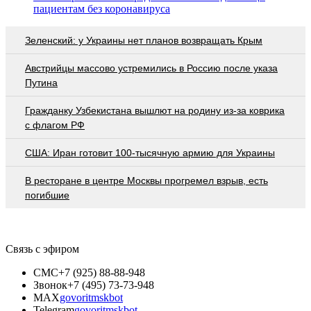
пациентам без коронавируса
Зеленский: у Украины нет планов возвращать Крым
Австрийцы массово устремились в Россию после указа
Путина
Гражданку Узбекистана вышлют на родину из-за коврика
с флагом РФ
США: Иран готовит 100-тысячную армию для Украины
В ресторане в центре Москвы прогремел взрыв, есть
погибшие
Связь с эфиром
СМС
+7 (925) 88-88-948
Звонок
+7 (495) 73-73-948
MAX
govoritmskbot
Telegram
govoritmskbot