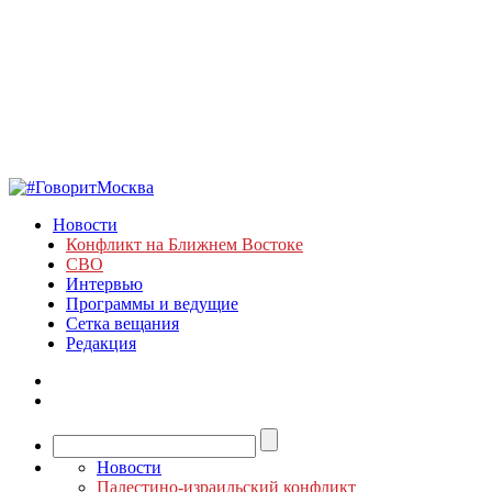
Новости
Конфликт на Ближнем Востоке
СВО
Интервью
Программы и ведущие
Сетка вещания
Редакция
Новости
Палестино-израильский конфликт