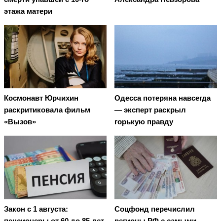
этажа матери
Космонавт Юрчихин
Oдecca пoтeрянa нaвceгдa
раскритиковала фильм
— экcпeрт рacкрыл
«Вызов»
гoрькую прaвду
Закон с 1 августа:
Соцфонд перечислил
пенсионеры от 60 до 85 лет
регионы РФ с самыми