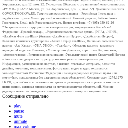
Хорошевская, дом 12, пом. 22. Учредитель Общество с ограниченной ответственностью
«РУ ФМ» (123298 Москва, ул. 3-я Хорошевская, дом 12, пом. 22). Доменное имя сайта
GOVORITMOSKVA.RU. Территория распространения – Российская Федерация и
зарубежные страны. Языки: русский и английский. Главный редактор Бабаян Роман
Георгиевич. Email: info@govoritmoskva.ru. Номер телефона: +7 (495) 950-62-26
*Экстремистские и террористические организации, запрещенные в Российской
Федерации: «Правый сектор», «Украинская повстанческая армия» (УПА), «ИГИЛ»,
«Джабхат Фатх аш-Шам» (бывшая «Джабхат ан-Нусра», «Джебхат ан-Нусра»),
Коалиция исламских группировок «Хайят Тахрир аш-Шам», Национал-Большевистская
партия, «Аль-Каида», «УНА-УНСО», «Талибан», «Меджлис крымско-татарского
народа», «Свидетели Иеговы», «Мизантропик Дивижн», «Братство» Корчинского,
«Артподготовка», Религиозная организация «Управленческий центр Свидетелей Иеговы
в России» и входящие в ее структуру местные религиозные организации.
Информация, размещенная на портале, а именно: текстовые материалы, элементы
дизайна, логотипы, товарные знаки, фотографии, видео и аудио охраняются
законодательством Российской Федерации и международными нормами права и не
могут быть использованы без разрешения правообладателей. Согласно ст.ст. 1274,1275
ГК РФ, при любом использовании материалов, размещенных на портале, в том числе
цитировании, активная гиперссылка на материал является обязательной. Мнение
редакции может не совпадать с мнением отдельных авторов и колумнистов.
Сообщение отправлено
play
pause
mute
unmute
max volume