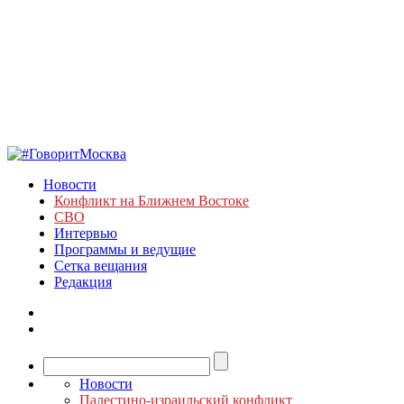
Новости
Конфликт на Ближнем Востоке
СВО
Интервью
Программы и ведущие
Сетка вещания
Редакция
Новости
Палестино-израильский конфликт