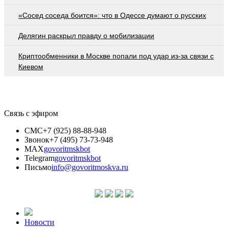
«Сосед соседа боится»: что в Одессе думают о русских
Делягин раскрыл правду о мобилизации
Криптообменники в Москве попали под удар из-за связи с
Киевом
Связь с эфиром
СМС
+7 (925) 88-88-948
Звонок
+7 (495) 73-73-948
MAX
govoritmskbot
Telegram
govoritmskbot
Письмо
info@govoritmoskva.ru
Новости