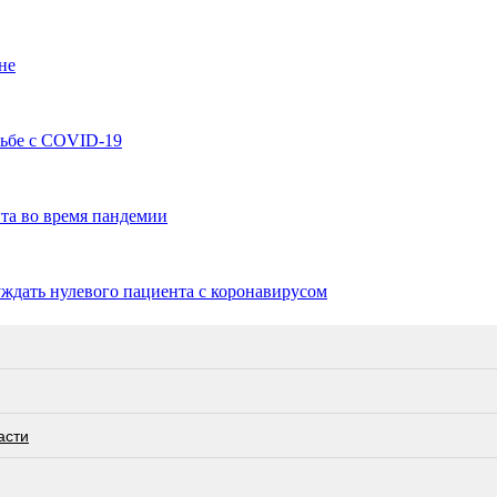
не
рьбе с COVID-19
та во время пандемии
уждать нулевого пациента с коронавирусом
асти