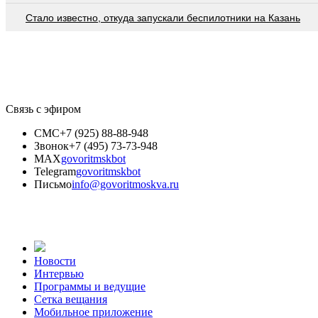
Стало известно, откуда запускали беспилотники на Казань
Связь с эфиром
СМС
+7 (925) 88-88-948
Звонок
+7 (495) 73-73-948
MAX
govoritmskbot
Telegram
govoritmskbot
Письмо
info@govoritmoskva.ru
Новости
Интервью
Программы и ведущие
Сетка вещания
Мобильное приложение