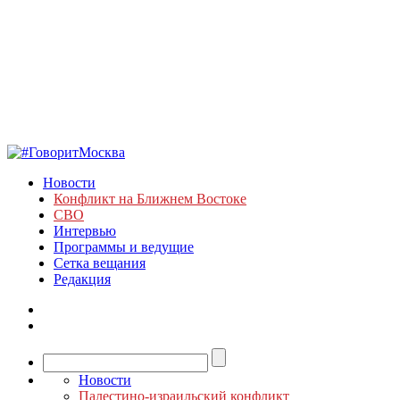
Новости
Конфликт на Ближнем Востоке
СВО
Интервью
Программы и ведущие
Сетка вещания
Редакция
Новости
Палестино-израильский конфликт