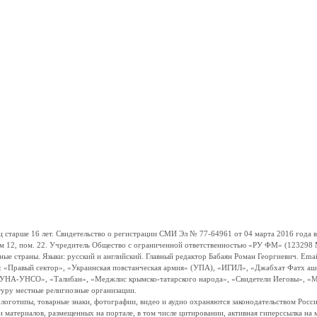
ше 16 лет. Свидетельство о регистрации СМИ Эл № 77-64961 от 04 марта 2016 года вы
ом 12, пом. 22. Учредитель Общество с ограниченной ответственностью «РУ ФМ» (123298 Мо
траны. Языки: русский и английский. Главный редактор Бабаян Роман Георгиевич. Email:
и: «Правый сектор», «Украинская повстанческая армия» (УПА), «ИГИЛ», «Джабхат Фатх а
«УНА-УНСО», «Талибан», «Меджлис крымско-татарского народа», «Свидетели Иеговы», «М
туру местные религиозные организации.
, логотипы, товарные знаки, фотографии, видео и аудио охраняются законодательством Ро
и материалов, размещенных на портале, в том числе цитировании, активная гиперссылка на 