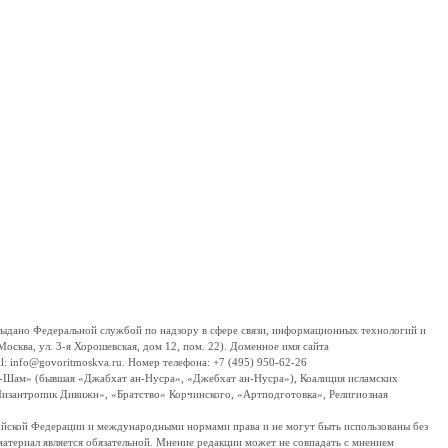
дано Федеральной службой по надзору в сфере связи, информационных технологий и
сква, ул. 3-я Хорошевская, дом 12, пом. 22). Доменное имя сайта
 info@govoritmoskva.ru. Номер телефона: +7 (495) 950-62-26
ш-Шам» (бывшая «Джабхат ан-Нусра», «Джебхат ан-Нусра»), Коалиция исламских
изантропик Дивижн», «Братство» Корчинского, «Артподготовка», Религиозная
ссийской Федерации и международными нормами права и не могут быть использованы без
материал является обязательной. Мнение редакции может не совпадать с мнением