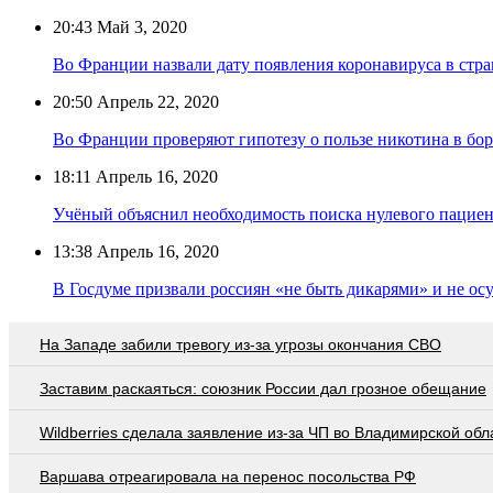
20:43
Май 3, 2020
Во Франции назвали дату появления коронавируса в стра
20:50
Апрель 22, 2020
Во Франции проверяют гипотезу о пользе никотина в бо
18:11
Апрель 16, 2020
Учёный объяснил необходимость поиска нулевого пациен
13:38
Апрель 16, 2020
В Госдуме призвали россиян «не быть дикарями» и не ос
На Западе забили тревогу из-за угрозы окончания СВО
Заставим раскаяться: союзник России дал грозное обещание
Wildberries cделала заявление из-за ЧП во Владимирской обл
Варшава отреагировала на перенос посольства РФ