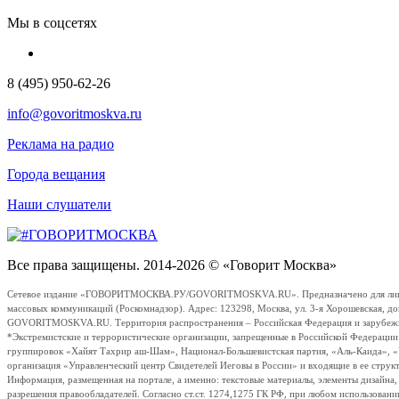
Мы в соцсетях
8 (495) 950-62-26
info@govoritmoskva.ru
Реклама на радио
Города вещания
Наши слушатели
Все права защищены. 2014-2026 © «Говорит Москва»
Сетевое издание «ГОВОРИТМОСКВА.РУ/GOVORITMOSKVA.RU». Предназначено для лиц стар
массовых коммуникаций (Роскомнадзор). Адрес: 123298, Москва, ул. 3-я Хорошевская, д
GOVORITMOSKVA.RU. Территория распространения – Российская Федерация и зарубежные с
*Экстремистские и террористические организации, запрещенные в Российской Федераци
группировок «Хайят Тахрир аш-Шам», Национал-Большевистская партия, «Аль-Каида», 
организация «Управленческий центр Свидетелей Иеговы в России» и входящие в ее струк
Информация, размещенная на портале, а именно: текстовые материалы, элементы дизайна
разрешения правообладателей. Согласно ст.ст. 1274,1275 ГК РФ, при любом использовани