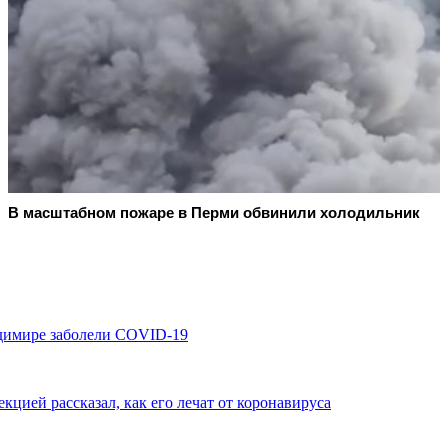
В масштабном пожаре в Перми обвинили холодильник
димире заболели COVID-19
ией рассказал, как его лечат от коронавируса