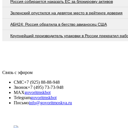
Россия собирается наказать EC за блокировку активов
Зеленский опустился на девятое место в рейтинге доверия
АБН24: Россия обратила в бегство авианосец США
Крупнейший производитель упаковки в России прекратил раб
Связь с эфиром
СМС
+7 (925) 88-88-948
Звонок
+7 (495) 73-73-948
MAX
govoritmskbot
Telegram
govoritmskbot
Письмо
info@govoritmoskva.ru