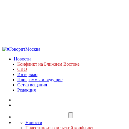
Новости
Конфликт на Ближнем Востоке
СВО
Интервью
Программы и ведущие
Сетка вещания
Редакция
Новости
Палестино-израильский конфликт