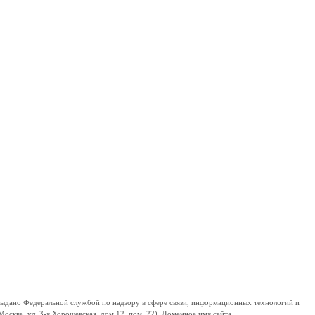
дано Федеральной службой по надзору в сфере связи, информационных технологий и
сква, ул. 3-я Хорошевская, дом 12, пом. 22). Доменное имя сайта