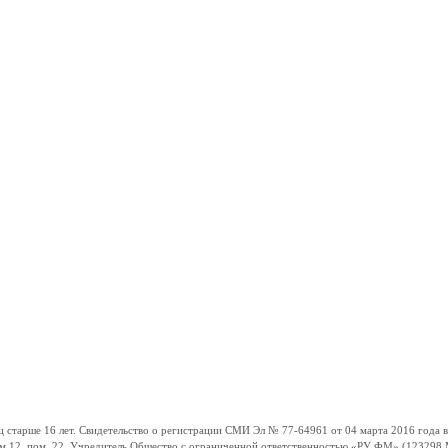
ше 16 лет. Свидетельство о регистрации СМИ Эл № 77-64961 от 04 марта 2016 года вы
ом 12, пом. 22. Учредитель Общество с ограниченной ответственностью «РУ ФМ» (123298 Мо