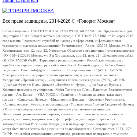
Наши слушатели
Все права защищены. 2014-2026 © «Говорит Москва»
Сетевое издание «ГОВОРИТМОСКВА.РУ/GOVORITMOSKVA.RU». Предназначено для
лиц старше 16 лет. Свидетельство о регистрации СМИ Эл № 77-64961 от 04 марта 2016
года выдано Федеральной службой по надзору в сфере связи, информационных
технологий и массовых коммуникаций (Роскомнадзор). Адрес: 123298, Москва, ул. 3-я
Хорошевская, дом 12, пом. 22. Учредитель Общество с ограниченной ответственностью
«РУ ФМ» (123298 Москва, ул. 3-я Хорошевская, дом 12, пом. 22). Доменное имя сайта
GOVORITMOSKVA.RU. Территория распространения – Российская Федерация и
зарубежные страны. Языки: русский и английский. Главный редактор Бабаян Роман
Георгиевич. Email: info@govoritmoskva.ru. Номер телефона: +7 (495) 950-62-26
*Экстремистские и террористические организации, запрещенные в Российской
Федерации: «Правый сектор», «Украинская повстанческая армия» (УПА), «ИГИЛ»,
«Джабхат Фатх аш-Шам» (бывшая «Джабхат ан-Нусра», «Джебхат ан-Нусра»),
Коалиция исламских группировок «Хайят Тахрир аш-Шам», Национал-Большевистская
партия, «Аль-Каида», «УНА-УНСО», «Талибан», «Меджлис крымско-татарского
народа», «Свидетели Иеговы», «Мизантропик Дивижн», «Братство» Корчинского,
«Артподготовка», Религиозная организация «Управленческий центр Свидетелей Иеговы
в России» и входящие в ее структуру местные религиозные организации.
Информация, размещенная на портале, а именно: текстовые материалы, элементы
дизайна, логотипы, товарные знаки, фотографии, видео и аудио охраняются
законодательством Российской Федерации и международными нормами права и не
могут быть использованы без разрешения правообладателей. Согласно ст.ст. 1274,1275
ГК РФ, при любом использовании материалов, размещенных на портале, в том числе