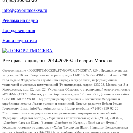
8 (495) 950-62-26
info@govoritmoskva.ru
Реклама на радио
Города вещания
Наши слушатели
Все права защищены. 2014-2026 © «Говорит Москва»
Сетевое издание «ГОВОРИТМОСКВА.РУ/GOVORITMOSKVA.RU». Предназначено для
лиц старше 16 лет. Свидетельство о регистрации СМИ Эл № 77-64961 от 04 марта 2016
года выдано Федеральной службой по надзору в сфере связи, информационных
технологий и массовых коммуникаций (Роскомнадзор). Адрес: 123298, Москва, ул. 3-я
Хорошевская, дом 12, пом. 22. Учредитель Общество с ограниченной ответственностью
«РУ ФМ» (123298 Москва, ул. 3-я Хорошевская, дом 12, пом. 22). Доменное имя сайта
GOVORITMOSKVA.RU. Территория распространения – Российская Федерация и
зарубежные страны. Языки: русский и английский. Главный редактор Бабаян Роман
Георгиевич. Email: info@govoritmoskva.ru. Номер телефона: +7 (495) 950-62-26
*Экстремистские и террористические организации, запрещенные в Российской
Федерации: «Правый сектор», «Украинская повстанческая армия» (УПА), «ИГИЛ»,
«Джабхат Фатх аш-Шам» (бывшая «Джабхат ан-Нусра», «Джебхат ан-Нусра»),
Коалиция исламских группировок «Хайят Тахрир аш-Шам», Национал-Большевистская
партия, «Аль-Каида», «УНА-УНСО», «Талибан», «Меджлис крымско-татарского