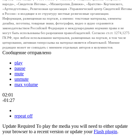
народа», «Свидетели Иеговы», «Мизантропик Дивижн», «Братство» Корчинского,
«Артподготовка», Религиозная организация «Управленческий центр Свидетелей Иеговы
в России» и входящие в ее структуру местные религиозные организации.
Информация, размещенная на портале, а именно: текстовые материалы, элементы
дизайна, логотипы, товарные знаки, фотографии, видео и аудио охраняются
законодательством Российской Федерации и международными нормами права и не
могут быть использованы без разрешения правообладателей. Согласно ст.ст. 1274,1275
ГК РФ, при любом использовании материалов, размещенных на портале, в том числе
цитировании, активная гиперссылка на материал является обязательной. Мнение
редакции может не совпадать с мнением отдельных авторов и колумнистов.
Сообщение отправлено
play
pause
mute
unmute
max volume
02:01
-01:27
repeat off
Update Required
To play the media you will need to either update
your browser to a recent version or update your
Flash plugin
.