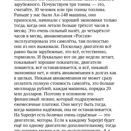
зарубежного. Почувствуем три тонны — это,
считайте, 30 человек или три тонны топлива.
Раньше у нас были Ан-148 машины, они
приносили, начинали с хорошей экономики только
тогда, когда они летали больше трёхсот часов в
месяц. Это очень сильный налёт, до четырёхсот
часов в месяц, авиакомпания «Россия»
эксплуатировала эти самолёты, там полностью
они из них выжимали. Поскольку двигатели всё
равно были зарубежные, это всё, естественно,
тормозило. И буквально вот он две недели летает,
показывает хорошие показатели, двигатели
ломаются, всё останавливается, и всё, никакой
экономики нет, и опять авиакомпания в долгах как
в шелках. Никакая авиакомпания не может сразу
оплатить полную стоимость самолёта, это больше
миллиарда рублей, каждая машинка, порядка 20
млн долларов. Поэтому в основном это
финансовый лизинг, который подразумевает
ежемесячные платежи. Они могут быть тогда,
когда машина надёжная, она не останавливается.
На Superjet есть болячки очень серьёзные — это
двигатели, моторы. Если к каждому Superjet будет
ещё по одному двигателю дополнительному, тогда
эту машину можно как-то эксплуатировать. А я