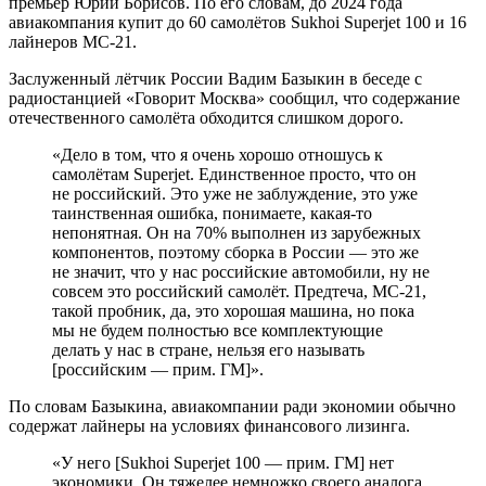
премьер Юрий Борисов. По его словам, до 2024 года
авиакомпания купит до 60 самолётов Sukhoi Superjet 100 и 16
лайнеров МС-21.
Заслуженный лётчик России Вадим Базыкин в беседе с
радиостанцией «Говорит Москва» сообщил, что содержание
отечественного самолёта обходится слишком дорого.
«Дело в том, что я очень хорошо отношусь к
самолётам Superjet. Единственное просто, что он
не российский. Это уже не заблуждение, это уже
таинственная ошибка, понимаете, какая-то
непонятная. Он на 70% выполнен из зарубежных
компонентов, поэтому сборка в России — это же
не значит, что у нас российские автомобили, ну не
совсем это российский самолёт. Предтеча, МС-21,
такой пробник, да, это хорошая машина, но пока
мы не будем полностью все комплектующие
делать у нас в стране, нельзя его называть
[российским — прим. ГМ]».
По словам Базыкина, авиакомпании ради экономии обычно
содержат лайнеры на условиях финансового лизинга.
«У него [Sukhoi Superjet 100 — прим. ГМ] нет
экономики. Он тяжелее немножко своего аналога