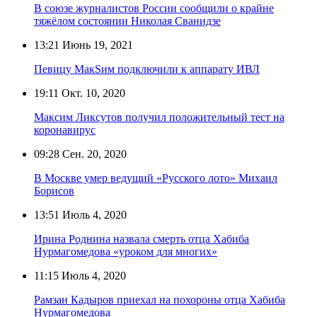
В союзе журналистов России сообщили о крайне
тяжёлом состоянии Николая Сванидзе
13:21
Июнь 19, 2021
Певицу МакSим подключили к аппарату ИВЛ
19:11
Окт. 10, 2020
Максим Ликсутов получил положительный тест на
коронавирус
09:28
Сен. 20, 2020
В Москве умер ведущий «Русского лото» Михаил
Борисов
13:51
Июль 4, 2020
Ирина Роднина назвала смерть отца Хабиба
Нурмагомедова «уроком для многих»
11:15
Июль 4, 2020
Рамзан Кадыров приехал на похороны отца Хабиба
Нурмагомедова