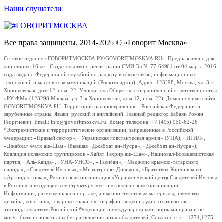
Наши слушатели
Все права защищены. 2014-2026 © «Говорит Москва»
Сетевое издание «ГОВОРИТМОСКВА.РУ/GOVORITMOSKVA.RU». Предназначено для
лиц старше 16 лет. Свидетельство о регистрации СМИ Эл № 77-64961 от 04 марта 2016
года выдано Федеральной службой по надзору в сфере связи, информационных
технологий и массовых коммуникаций (Роскомнадзор). Адрес: 123298, Москва, ул. 3-я
Хорошевская, дом 12, пом. 22. Учредитель Общество с ограниченной ответственностью
«РУ ФМ» (123298 Москва, ул. 3-я Хорошевская, дом 12, пом. 22). Доменное имя сайта
GOVORITMOSKVA.RU. Территория распространения – Российская Федерация и
зарубежные страны. Языки: русский и английский. Главный редактор Бабаян Роман
Георгиевич. Email: info@govoritmoskva.ru. Номер телефона: +7 (495) 950-62-26
*Экстремистские и террористические организации, запрещенные в Российской
Федерации: «Правый сектор», «Украинская повстанческая армия» (УПА), «ИГИЛ»,
«Джабхат Фатх аш-Шам» (бывшая «Джабхат ан-Нусра», «Джебхат ан-Нусра»),
Коалиция исламских группировок «Хайят Тахрир аш-Шам», Национал-Большевистская
партия, «Аль-Каида», «УНА-УНСО», «Талибан», «Меджлис крымско-татарского
народа», «Свидетели Иеговы», «Мизантропик Дивижн», «Братство» Корчинского,
«Артподготовка», Религиозная организация «Управленческий центр Свидетелей Иеговы
в России» и входящие в ее структуру местные религиозные организации.
Информация, размещенная на портале, а именно: текстовые материалы, элементы
дизайна, логотипы, товарные знаки, фотографии, видео и аудио охраняются
законодательством Российской Федерации и международными нормами права и не
могут быть использованы без разрешения правообладателей. Согласно ст.ст. 1274,1275