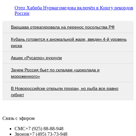
Отец Хабиба Нурмагомедова включён в Книгу рекордов
России
Варшава отреагировала на перенос посольства РФ
Кубань готовится к аномальной жаре, введен 4-й уровень
риска
Акции «Русагро» рухнули
Зачем Россия бьет по складам «шоколада и
мороженного»
В Новороссийске открыли проран, но рыба все равно
гибнет
Связь с эфиром
СМС
+7 (925) 88-88-948
Звонок
+7 (495) 73-73-948