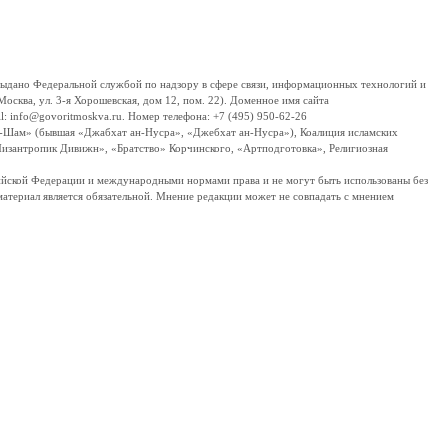
дано Федеральной службой по надзору в сфере связи, информационных технологий и
сква, ул. 3-я Хорошевская, дом 12, пом. 22). Доменное имя сайта
 info@govoritmoskva.ru. Номер телефона: +7 (495) 950-62-26
ш-Шам» (бывшая «Джабхат ан-Нусра», «Джебхат ан-Нусра»), Коалиция исламских
изантропик Дивижн», «Братство» Корчинского, «Артподготовка», Религиозная
ссийской Федерации и международными нормами права и не могут быть использованы без
материал является обязательной. Мнение редакции может не совпадать с мнением