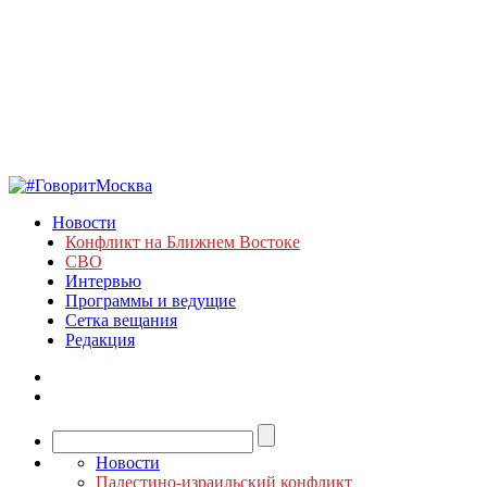
Новости
Конфликт на Ближнем Востоке
СВО
Интервью
Программы и ведущие
Сетка вещания
Редакция
Новости
Палестино-израильский конфликт