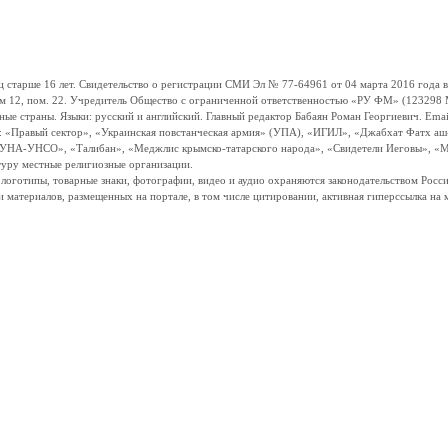
ше 16 лет. Свидетельство о регистрации СМИ Эл № 77-64961 от 04 марта 2016 года вы
ом 12, пом. 22. Учредитель Общество с ограниченной ответственностью «РУ ФМ» (123298 Мо
траны. Языки: русский и английский. Главный редактор Бабаян Роман Георгиевич. Email:
и: «Правый сектор», «Украинская повстанческая армия» (УПА), «ИГИЛ», «Джабхат Фатх а
«УНА-УНСО», «Талибан», «Меджлис крымско-татарского народа», «Свидетели Иеговы», «М
туру местные религиозные организации.
, логотипы, товарные знаки, фотографии, видео и аудио охраняются законодательством Ро
и материалов, размещенных на портале, в том числе цитировании, активная гиперссылка на 