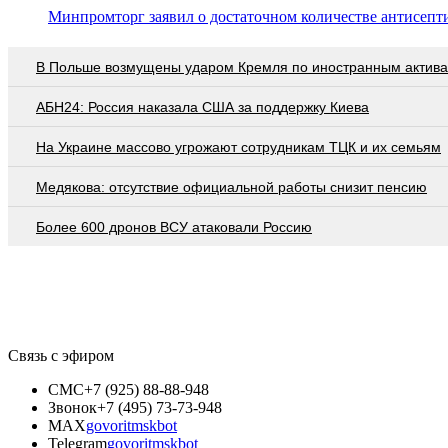
Минпромторг заявил о достаточном количестве антисепти
В Польше возмущены ударом Кремля по иностранным актив
АБН24: Россия наказала США за поддержку Киева
На Украине массово угрожают сотрудникам ТЦК и их семьям
Медякова: отсутствие официальной работы снизит пенсию
Более 600 дронов ВСУ атаковали Россию
Связь с эфиром
СМС
+7 (925) 88-88-948
Звонок
+7 (495) 73-73-948
MAX
govoritmskbot
Telegram
govoritmskbot