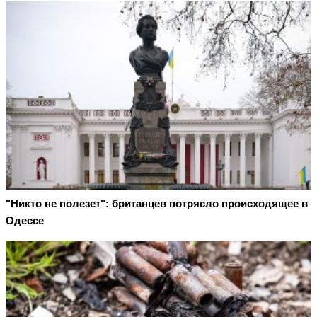
"Никто не полезет": британцев потрясло происходящее в
Одессе