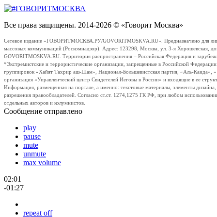
Все права защищены. 2014-2026 © «Говорит Москва»
Сетевое издание «ГОВОРИТМОСКВА.РУ/GOVORITMOSKVA.RU». Предназначено для лиц стар
массовых коммуникаций (Роскомнадзор). Адрес: 123298, Москва, ул. 3-я Хорошевская, д
GOVORITMOSKVA.RU. Территория распространения – Российская Федерация и зарубежные с
*Экстремистские и террористические организации, запрещенные в Российской Федераци
группировок «Хайят Тахрир аш-Шам», Национал-Большевистская партия, «Аль-Каида», 
организация «Управленческий центр Свидетелей Иеговы в России» и входящие в ее струк
Информация, размещенная на портале, а именно: текстовые материалы, элементы дизайна
разрешения правообладателей. Согласно ст.ст. 1274,1275 ГК РФ, при любом использовани
отдельных авторов и колумнистов.
Сообщение отправлено
play
pause
mute
unmute
max volume
02:01
-01:27
repeat off