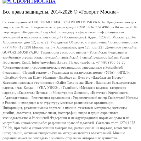
Все права защищены. 2014-2026 © «Говорит Москва»
Сетевое издание «ГОВОРИТМОСКВА.РУ/GOVORITMOSKVA.RU». Предназначено для
лиц старше 16 лет. Свидетельство о регистрации СМИ Эл № 77-64961 от 04 марта 2016
года выдано Федеральной службой по надзору в сфере связи, информационных
технологий и массовых коммуникаций (Роскомнадзор). Адрес: 123298, Москва, ул. 3-я
Хорошевская, дом 12, пом. 22. Учредитель Общество с ограниченной ответственностью
«РУ ФМ» (123298 Москва, ул. 3-я Хорошевская, дом 12, пом. 22). Доменное имя сайта
GOVORITMOSKVA.RU. Территория распространения – Российская Федерация и
зарубежные страны. Языки: русский и английский. Главный редактор Бабаян Роман
Георгиевич. Email: info@govoritmoskva.ru. Номер телефона: +7 (495) 950-62-26
*Экстремистские и террористические организации, запрещенные в Российской
Федерации: «Правый сектор», «Украинская повстанческая армия» (УПА), «ИГИЛ»,
«Джабхат Фатх аш-Шам» (бывшая «Джабхат ан-Нусра», «Джебхат ан-Нусра»),
Коалиция исламских группировок «Хайят Тахрир аш-Шам», Национал-Большевистская
партия, «Аль-Каида», «УНА-УНСО», «Талибан», «Меджлис крымско-татарского
народа», «Свидетели Иеговы», «Мизантропик Дивижн», «Братство» Корчинского,
«Артподготовка», Религиозная организация «Управленческий центр Свидетелей Иеговы
в России» и входящие в ее структуру местные религиозные организации.
Информация, размещенная на портале, а именно: текстовые материалы, элементы
дизайна, логотипы, товарные знаки, фотографии, видео и аудио охраняются
законодательством Российской Федерации и международными нормами права и не
могут быть использованы без разрешения правообладателей. Согласно ст.ст. 1274,1275
ГК РФ, при любом использовании материалов, размещенных на портале, в том числе
цитировании, активная гиперссылка на материал является обязательной. Мнение
редакции может не совпадать с мнением отдельных авторов и колумнистов.