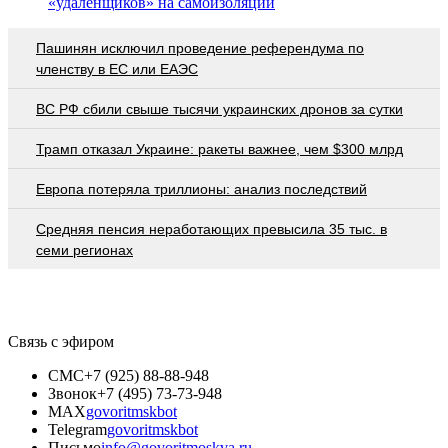
«удалёнщиков» на самоизоляции
Пашинян исключил проведение референдума по
членству в ЕС или ЕАЭС
ВС РФ сбили свыше тысячи украинских дронов за сутки
Трамп отказал Украине: ракеты важнее, чем $300 млрд
Европа потеряла триллионы: анализ последствий
Средняя пенсия неработающих превысила 35 тыс. в
семи регионах
Связь с эфиром
СМС
+7 (925) 88-88-948
Звонок
+7 (495) 73-73-948
MAX
govoritmskbot
Telegram
govoritmskbot
Письмо
info@govoritmoskva.ru