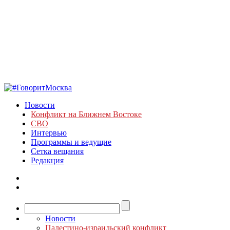
Новости
Конфликт на Ближнем Востоке
СВО
Интервью
Программы и ведущие
Сетка вещания
Редакция
Новости
Палестино-израильский конфликт