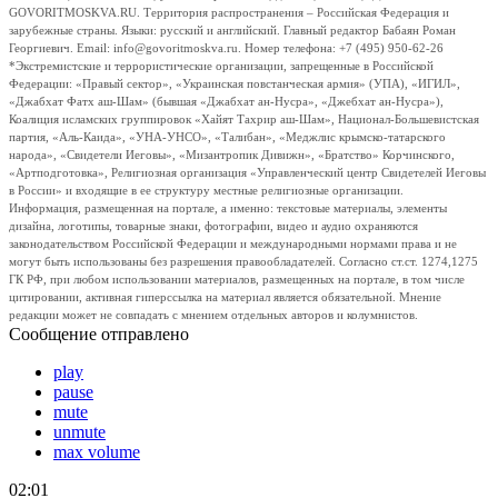
GOVORITMOSKVA.RU. Территория распространения – Российская Федерация и
зарубежные страны. Языки: русский и английский. Главный редактор Бабаян Роман
Георгиевич. Email: info@govoritmoskva.ru. Номер телефона: +7 (495) 950-62-26
*Экстремистские и террористические организации, запрещенные в Российской
Федерации: «Правый сектор», «Украинская повстанческая армия» (УПА), «ИГИЛ»,
«Джабхат Фатх аш-Шам» (бывшая «Джабхат ан-Нусра», «Джебхат ан-Нусра»),
Коалиция исламских группировок «Хайят Тахрир аш-Шам», Национал-Большевистская
партия, «Аль-Каида», «УНА-УНСО», «Талибан», «Меджлис крымско-татарского
народа», «Свидетели Иеговы», «Мизантропик Дивижн», «Братство» Корчинского,
«Артподготовка», Религиозная организация «Управленческий центр Свидетелей Иеговы
в России» и входящие в ее структуру местные религиозные организации.
Информация, размещенная на портале, а именно: текстовые материалы, элементы
дизайна, логотипы, товарные знаки, фотографии, видео и аудио охраняются
законодательством Российской Федерации и международными нормами права и не
могут быть использованы без разрешения правообладателей. Согласно ст.ст. 1274,1275
ГК РФ, при любом использовании материалов, размещенных на портале, в том числе
цитировании, активная гиперссылка на материал является обязательной. Мнение
редакции может не совпадать с мнением отдельных авторов и колумнистов.
Сообщение отправлено
play
pause
mute
unmute
max volume
02:01