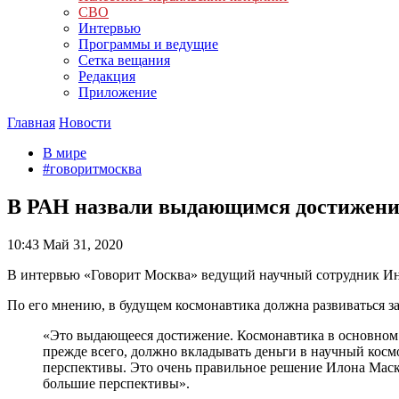
СВО
Интервью
Программы и ведущие
Сетка вещания
Редакция
Приложение
Главная
Новости
В мире
#говоритмосква
В РАН назвали выдающимся достижени
10:43
Май 31, 2020
В интервью «Говорит Москва» ведущий научный сотрудник Инс
По его мнению, в будущем космонавтика должна развиваться за
«Это выдающееся достижение. Космонавтика в основном д
прежде всего, должно вкладывать деньги в научный космо
перспективы. Это очень правильное решение Илона Маска
большие перспективы».