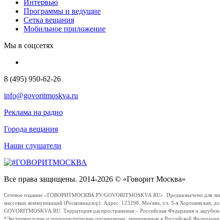
Интервью
Программы и ведущие
Сетка вещания
Мобильное приложение
Мы в соцсетях
8 (495) 950-62-26
info@govoritmoskva.ru
Реклама на радио
Города вещания
Наши слушатели
Все права защищены. 2014-2026 © «Говорит Москва»
Сетевое издание «ГОВОРИТМОСКВА.РУ/GOVORITMOSKVA.RU». Предназначено для лиц стар
массовых коммуникаций (Роскомнадзор). Адрес: 123298, Москва, ул. 3-я Хорошевская, д
GOVORITMOSKVA.RU. Территория распространения – Российская Федерация и зарубежные с
*Экстремистские и террористические организации, запрещенные в Российской Федераци