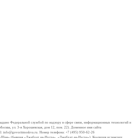
дано Федеральной службой по надзору в сфере связи, информационных технологий и
сква, ул. 3-я Хорошевская, дом 12, пом. 22). Доменное имя сайта
 info@govoritmoskva.ru. Номер телефона: +7 (495) 950-62-26
ш-Шам» (бывшая «Джабхат ан-Нусра», «Джебхат ан-Нусра»), Коалиция исламских