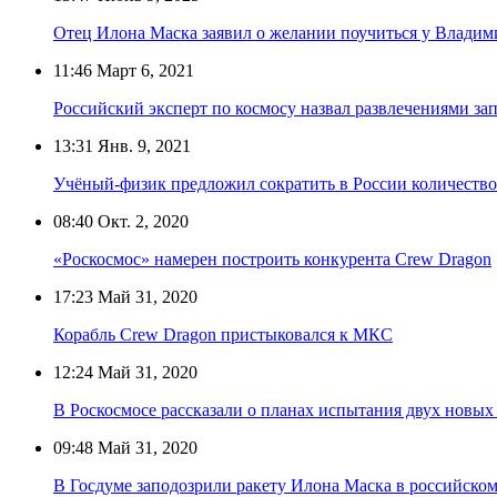
Отец Илона Маска заявил о желании поучиться у Влади
11:46
Март 6, 2021
Российский эксперт по космосу назвал развлечениями за
13:31
Янв. 9, 2021
Учёный-физик предложил сократить в России количеств
08:40
Окт. 2, 2020
«Роскосмос» намерен построить конкурента Crew Dragon
17:23
Май 31, 2020
Корабль Crew Dragon пристыковался к МКС
12:24
Май 31, 2020
В Роскосмосе рассказали о планах испытания двух новых
09:48
Май 31, 2020
В Госдуме заподозрили ракету Илона Маска в российско