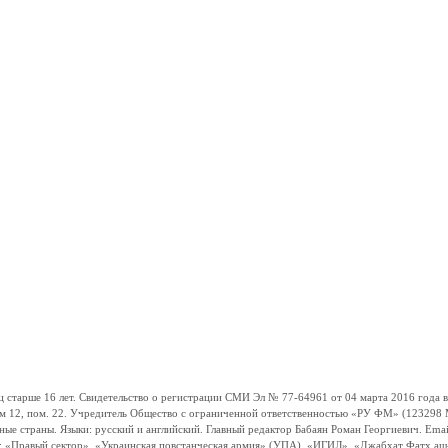
ше 16 лет. Свидетельство о регистрации СМИ Эл № 77-64961 от 04 марта 2016 года вы
ом 12, пом. 22. Учредитель Общество с ограниченной ответственностью «РУ ФМ» (123298 Мо
траны. Языки: русский и английский. Главный редактор Бабаян Роман Георгиевич. Email:
и: «Правый сектор», «Украинская повстанческая армия» (УПА), «ИГИЛ», «Джабхат Фатх а