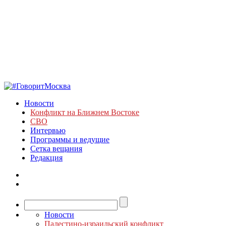
Новости
Конфликт на Ближнем Востоке
СВО
Интервью
Программы и ведущие
Сетка вещания
Редакция
Новости
Палестино-израильский конфликт