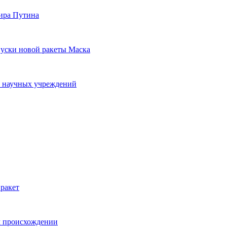
мира Путина
пуски новой ракеты Маска
о научных учреждений
 ракет
м происхождении