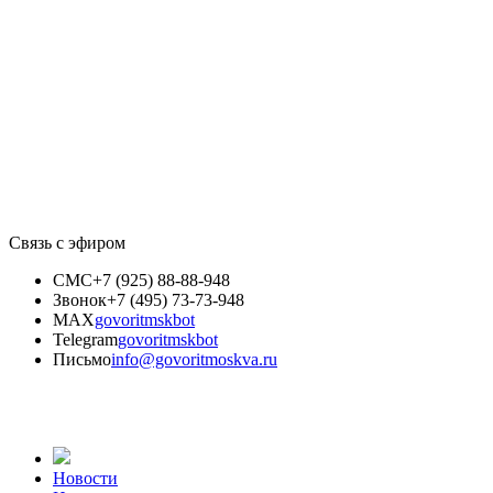
Связь с эфиром
СМС
+7 (925) 88-88-948
Звонок
+7 (495) 73-73-948
MAX
govoritmskbot
Telegram
govoritmskbot
Письмо
info@govoritmoskva.ru
Новости