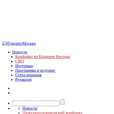
Новости
Конфликт на Ближнем Востоке
СВО
Интервью
Программы и ведущие
Сетка вещания
Редакция
Новости
Палестино-израильский конфликт