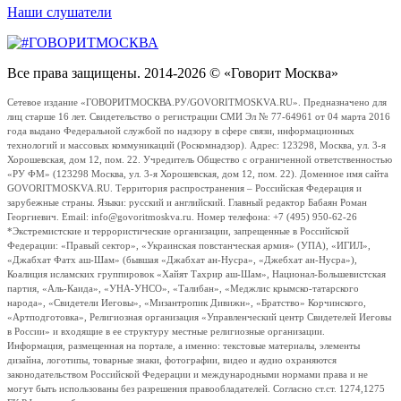
Наши слушатели
Все права защищены. 2014-2026 © «Говорит Москва»
Сетевое издание «ГОВОРИТМОСКВА.РУ/GOVORITMOSKVA.RU». Предназначено для
лиц старше 16 лет. Свидетельство о регистрации СМИ Эл № 77-64961 от 04 марта 2016
года выдано Федеральной службой по надзору в сфере связи, информационных
технологий и массовых коммуникаций (Роскомнадзор). Адрес: 123298, Москва, ул. 3-я
Хорошевская, дом 12, пом. 22. Учредитель Общество с ограниченной ответственностью
«РУ ФМ» (123298 Москва, ул. 3-я Хорошевская, дом 12, пом. 22). Доменное имя сайта
GOVORITMOSKVA.RU. Территория распространения – Российская Федерация и
зарубежные страны. Языки: русский и английский. Главный редактор Бабаян Роман
Георгиевич. Email: info@govoritmoskva.ru. Номер телефона: +7 (495) 950-62-26
*Экстремистские и террористические организации, запрещенные в Российской
Федерации: «Правый сектор», «Украинская повстанческая армия» (УПА), «ИГИЛ»,
«Джабхат Фатх аш-Шам» (бывшая «Джабхат ан-Нусра», «Джебхат ан-Нусра»),
Коалиция исламских группировок «Хайят Тахрир аш-Шам», Национал-Большевистская
партия, «Аль-Каида», «УНА-УНСО», «Талибан», «Меджлис крымско-татарского
народа», «Свидетели Иеговы», «Мизантропик Дивижн», «Братство» Корчинского,
«Артподготовка», Религиозная организация «Управленческий центр Свидетелей Иеговы
в России» и входящие в ее структуру местные религиозные организации.
Информация, размещенная на портале, а именно: текстовые материалы, элементы
дизайна, логотипы, товарные знаки, фотографии, видео и аудио охраняются
законодательством Российской Федерации и международными нормами права и не
могут быть использованы без разрешения правообладателей. Согласно ст.ст. 1274,1275