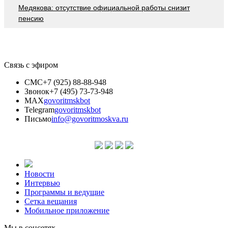
Медякова: отсутствие официальной работы снизит
пенсию
Связь с эфиром
СМС
+7 (925) 88-88-948
Звонок
+7 (495) 73-73-948
MAX
govoritmskbot
Telegram
govoritmskbot
Письмо
info@govoritmoskva.ru
Новости
Интервью
Программы и ведущие
Сетка вещания
Мобильное приложение
Мы в соцсетях