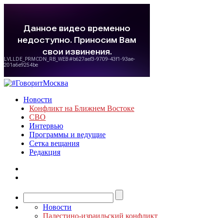
Новости
Конфликт на Ближнем Востоке
СВО
Интервью
Программы и ведущие
Сетка вещания
Редакция
Новости
Палестино-израильский конфликт