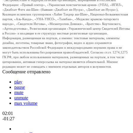
*Экстремистские и террористические организации, запрещенные в Российской
Федерации: «Правый сектор», «Украинская повстанческая армия» (УПА), «ИГИЛ»,
«Джабхат Фатх аш-Шам» (бывшая «Джабхат ан-Нусра», «Джебхат ан-Нусра»),
Коалиция исламских группировок «Хайят Тахрир аш-Шам», Национал-Большевистская
партия, «Аль-Каида», «УНА-УНСО», «Талибан», «Меджлис крымско-татарского
народа», «Свидетели Иеговы», «Мизантропик Дивижн», «Братство» Корчинского,
«Артподготовка», Религиозная организация «Управленческий центр Свидетелей Иеговы
в России» и входящие в ее структуру местные религиозные организации.
Информация, размещенная на портале, а именно: текстовые материалы, элементы
дизайна, логотипы, товарные знаки, фотографии, видео и аудио охраняются
законодательством Российской Федерации и международными нормами права и не
могут быть использованы без разрешения правообладателей. Согласно ст.ст. 1274,1275
ГК РФ, при любом использовании материалов, размещенных на портале, в том числе
цитировании, активная гиперссылка на материал является обязательной. Мнение
редакции может не совпадать с мнением отдельных авторов и колумнистов.
Сообщение отправлено
play
pause
mute
unmute
max volume
02:01
-01:27