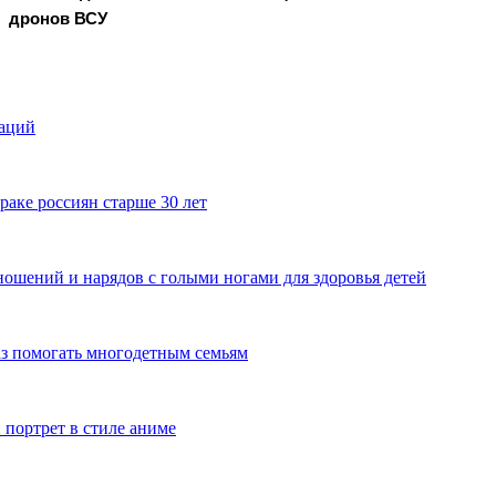
дронов ВСУ
наций
аке россиян старше 30 лет
ошений и нарядов с голыми ногами для здоровья детей
з помогать многодетным семьям
 портрет в стиле аниме