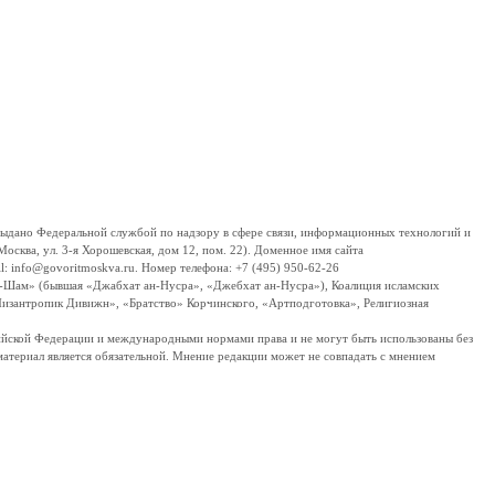
дано Федеральной службой по надзору в сфере связи, информационных технологий и
сква, ул. 3-я Хорошевская, дом 12, пом. 22). Доменное имя сайта
 info@govoritmoskva.ru. Номер телефона: +7 (495) 950-62-26
ш-Шам» (бывшая «Джабхат ан-Нусра», «Джебхат ан-Нусра»), Коалиция исламских
изантропик Дивижн», «Братство» Корчинского, «Артподготовка», Религиозная
ссийской Федерации и международными нормами права и не могут быть использованы без
материал является обязательной. Мнение редакции может не совпадать с мнением