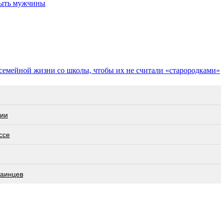
быть мужчины
семейной жизни со школы, чтобы их не считали «старородками»
сии
ссе
раинцев