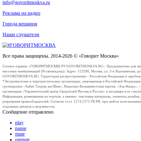
info@govoritmoskva.ru
Реклама на радио
Города вещания
Наши слушатели
Все права защищены. 2014-2026 © «Говорит Москва»
Сетевое издание «ГОВОРИТМОСКВА.РУ/GOVORITMOSKVA.RU». Предназначено для лиц стар
массовых коммуникаций (Роскомнадзор). Адрес: 123298, Москва, ул. 3-я Хорошевская, д
GOVORITMOSKVA.RU. Территория распространения – Российская Федерация и зарубежные с
*Экстремистские и террористические организации, запрещенные в Российской Федераци
группировок «Хайят Тахрир аш-Шам», Национал-Большевистская партия, «Аль-Каида», 
организация «Управленческий центр Свидетелей Иеговы в России» и входящие в ее струк
Информация, размещенная на портале, а именно: текстовые материалы, элементы дизайна
разрешения правообладателей. Согласно ст.ст. 1274,1275 ГК РФ, при любом использовани
отдельных авторов и колумнистов.
Сообщение отправлено
play
pause
mute
unmute