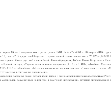
ше 16 лет. Свидетельство о регистрации СМИ Эл № 77-64961 от 04 марта 2016 года вы
ом 12, пом. 22. Учредитель Общество с ограниченной ответственностью «РУ ФМ» (123298 Мо
траны. Языки: русский и английский. Главный редактор Бабаян Роман Георгиевич. Email:
и: «Правый сектор», «Украинская повстанческая армия» (УПА), «ИГИЛ», «Джабхат Фатх а
«УНА-УНСО», «Талибан», «Меджлис крымско-татарского народа», «Свидетели Иеговы», «М
туру местные религиозные организации.
, логотипы, товарные знаки, фотографии, видео и аудио охраняются законодательством Ро
и материалов, размещенных на портале, в том числе цитировании, активная гиперссылка на 