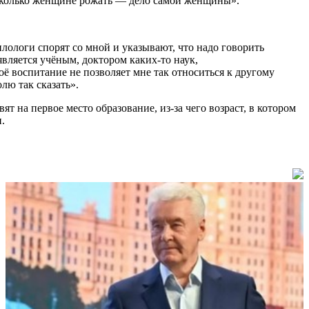
о сколько женщине рожать — дело самой женщины».
илологи спорят со мной и указывают, что надо говорить
является учёным, доктором каких-то наук,
оё воспитание не позволяет мне так относиться к другому
олю так сказать
»
.
ят на первое место образование, из-за чего возраст, в котором
.