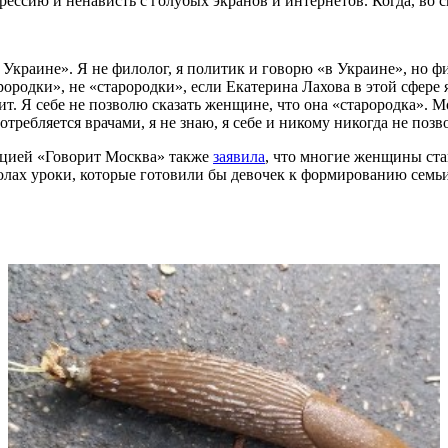
агрессию и ненависть с голубых экранов и интернетов. Когда, в
в Украине». Я не филолог, я политик и говорю «в Украине», но ф
рородки», не «старородки», если Екатерина Лахова в этой сфере 
ит. Я себе не позволю сказать женщине, что она «старородка». М
требляется врачами, я не знаю, я себе и никому никогда не позв
нцией «Говорит Москва» также
заявила
, что многие женщины став
колах уроки, которые готовили бы девочек к формированию семьи