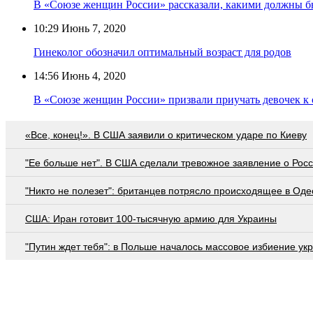
В «Союзе женщин России» рассказали, какими должны 
10:29
Июнь 7, 2020
Гинеколог обозначил оптимальный возраст для родов
14:56
Июнь 4, 2020
В «Союзе женщин России» призвали приучать девочек к 
«Все, конец!». В США заявили о критическом ударе по Киеву
"Ее больше нет". В США сделали тревожное заявление о Рос
"Никто не полезет": британцев потрясло происходящее в Оде
США: Иран готовит 100-тысячную армию для Украины
"Путин ждет тебя": в Польше началось массовое избиение ук