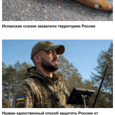
Испанские слизни захватили территорию России
Назван единственный способ защитить Россию от