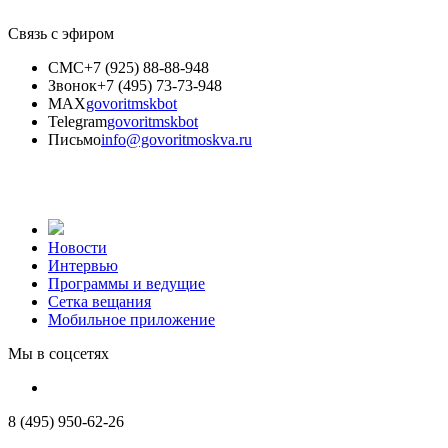
Связь с эфиром
СМС
+7 (925) 88-88-948
Звонок
+7 (495) 73-73-948
MAX
govoritmskbot
Telegram
govoritmskbot
Письмо
info@govoritmoskva.ru
Новости
Интервью
Программы и ведущие
Сетка вещания
Мобильное приложение
Мы в соцсетях
8 (495) 950-62-26