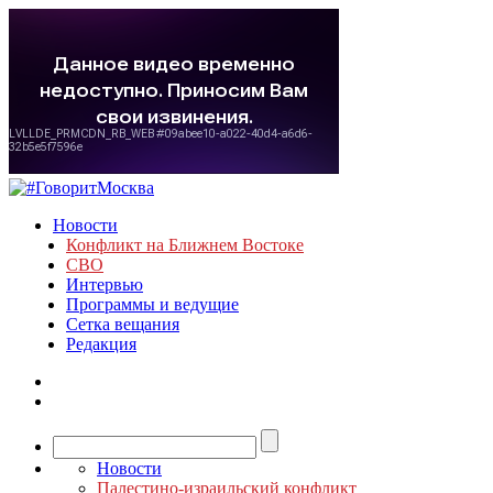
Новости
Конфликт на Ближнем Востоке
СВО
Интервью
Программы и ведущие
Сетка вещания
Редакция
Новости
Палестино-израильский конфликт