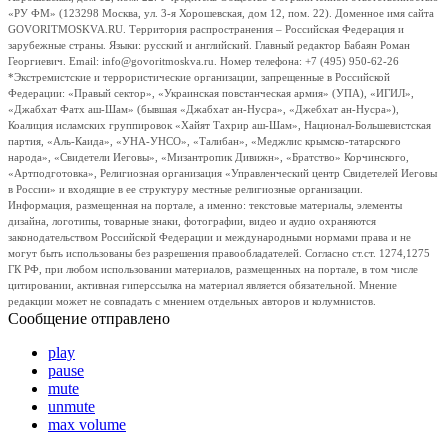
«РУ ФМ» (123298 Москва, ул. 3-я Хорошевская, дом 12, пом. 22). Доменное имя сайта
GOVORITMOSKVA.RU. Территория распространения – Российская Федерация и
зарубежные страны. Языки: русский и английский. Главный редактор Бабаян Роман
Георгиевич. Email: info@govoritmoskva.ru. Номер телефона: +7 (495) 950-62-26
*Экстремистские и террористические организации, запрещенные в Российской
Федерации: «Правый сектор», «Украинская повстанческая армия» (УПА), «ИГИЛ»,
«Джабхат Фатх аш-Шам» (бывшая «Джабхат ан-Нусра», «Джебхат ан-Нусра»),
Коалиция исламских группировок «Хайят Тахрир аш-Шам», Национал-Большевистская
партия, «Аль-Каида», «УНА-УНСО», «Талибан», «Меджлис крымско-татарского
народа», «Свидетели Иеговы», «Мизантропик Дивижн», «Братство» Корчинского,
«Артподготовка», Религиозная организация «Управленческий центр Свидетелей Иеговы
в России» и входящие в ее структуру местные религиозные организации.
Информация, размещенная на портале, а именно: текстовые материалы, элементы
дизайна, логотипы, товарные знаки, фотографии, видео и аудио охраняются
законодательством Российской Федерации и международными нормами права и не
могут быть использованы без разрешения правообладателей. Согласно ст.ст. 1274,1275
ГК РФ, при любом использовании материалов, размещенных на портале, в том числе
цитировании, активная гиперссылка на материал является обязательной. Мнение
редакции может не совпадать с мнением отдельных авторов и колумнистов.
Сообщение отправлено
play
pause
mute
unmute
max volume