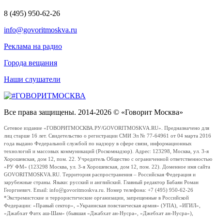
8 (495) 950-62-26
info@govoritmoskva.ru
Реклама на радио
Города вещания
Наши слушатели
Все права защищены. 2014-2026 © «Говорит Москва»
Сетевое издание «ГОВОРИТМОСКВА.РУ/GOVORITMOSKVA.RU». Предназначено для
лиц старше 16 лет. Свидетельство о регистрации СМИ Эл № 77-64961 от 04 марта 2016
года выдано Федеральной службой по надзору в сфере связи, информационных
технологий и массовых коммуникаций (Роскомнадзор). Адрес: 123298, Москва, ул. 3-я
Хорошевская, дом 12, пом. 22. Учредитель Общество с ограниченной ответственностью
«РУ ФМ» (123298 Москва, ул. 3-я Хорошевская, дом 12, пом. 22). Доменное имя сайта
GOVORITMOSKVA.RU. Территория распространения – Российская Федерация и
зарубежные страны. Языки: русский и английский. Главный редактор Бабаян Роман
Георгиевич. Email: info@govoritmoskva.ru. Номер телефона: +7 (495) 950-62-26
*Экстремистские и террористические организации, запрещенные в Российской
Федерации: «Правый сектор», «Украинская повстанческая армия» (УПА), «ИГИЛ»,
«Джабхат Фатх аш-Шам» (бывшая «Джабхат ан-Нусра», «Джебхат ан-Нусра»),