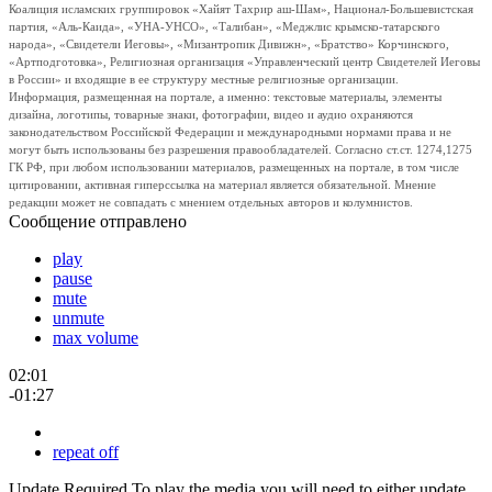
Коалиция исламских группировок «Хайят Тахрир аш-Шам», Национал-Большевистская
партия, «Аль-Каида», «УНА-УНСО», «Талибан», «Меджлис крымско-татарского
народа», «Свидетели Иеговы», «Мизантропик Дивижн», «Братство» Корчинского,
«Артподготовка», Религиозная организация «Управленческий центр Свидетелей Иеговы
в России» и входящие в ее структуру местные религиозные организации.
Информация, размещенная на портале, а именно: текстовые материалы, элементы
дизайна, логотипы, товарные знаки, фотографии, видео и аудио охраняются
законодательством Российской Федерации и международными нормами права и не
могут быть использованы без разрешения правообладателей. Согласно ст.ст. 1274,1275
ГК РФ, при любом использовании материалов, размещенных на портале, в том числе
цитировании, активная гиперссылка на материал является обязательной. Мнение
редакции может не совпадать с мнением отдельных авторов и колумнистов.
Сообщение отправлено
play
pause
mute
unmute
max volume
02:01
-01:27
repeat off
Update Required
To play the media you will need to either update