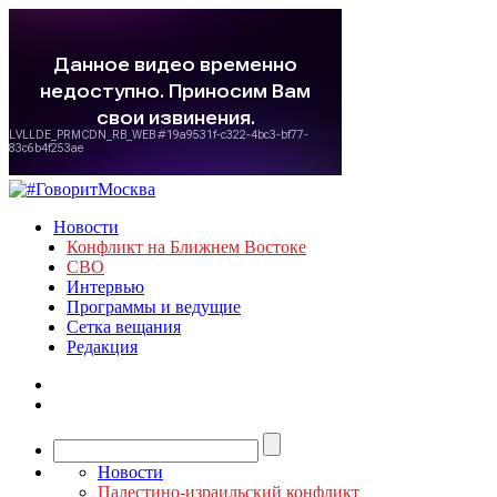
Новости
Конфликт на Ближнем Востоке
СВО
Интервью
Программы и ведущие
Сетка вещания
Редакция
Новости
Палестино-израильский конфликт