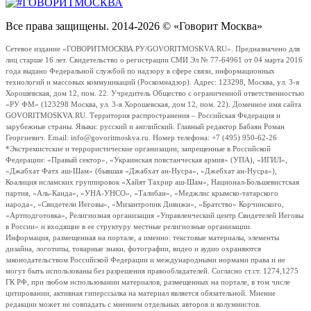
Все права защищены. 2014-2026 © «Говорит Москва»
Сетевое издание «ГОВОРИТМОСКВА.РУ/GOVORITMOSKVA.RU». Предназначено для
лиц старше 16 лет. Свидетельство о регистрации СМИ Эл № 77-64961 от 04 марта 2016
года выдано Федеральной службой по надзору в сфере связи, информационных
технологий и массовых коммуникаций (Роскомнадзор). Адрес: 123298, Москва, ул. 3-я
Хорошевская, дом 12, пом. 22. Учредитель Общество с ограниченной ответственностью
«РУ ФМ» (123298 Москва, ул. 3-я Хорошевская, дом 12, пом. 22). Доменное имя сайта
GOVORITMOSKVA.RU. Территория распространения – Российская Федерация и
зарубежные страны. Языки: русский и английский. Главный редактор Бабаян Роман
Георгиевич. Email: info@govoritmoskva.ru. Номер телефона: +7 (495) 950-62-26
*Экстремистские и террористические организации, запрещенные в Российской
Федерации: «Правый сектор», «Украинская повстанческая армия» (УПА), «ИГИЛ»,
«Джабхат Фатх аш-Шам» (бывшая «Джабхат ан-Нусра», «Джебхат ан-Нусра»),
Коалиция исламских группировок «Хайят Тахрир аш-Шам», Национал-Большевистская
партия, «Аль-Каида», «УНА-УНСО», «Талибан», «Меджлис крымско-татарского
народа», «Свидетели Иеговы», «Мизантропик Дивижн», «Братство» Корчинского,
«Артподготовка», Религиозная организация «Управленческий центр Свидетелей Иеговы
в России» и входящие в ее структуру местные религиозные организации.
Информация, размещенная на портале, а именно: текстовые материалы, элементы
дизайна, логотипы, товарные знаки, фотографии, видео и аудио охраняются
законодательством Российской Федерации и международными нормами права и не
могут быть использованы без разрешения правообладателей. Согласно ст.ст. 1274,1275
ГК РФ, при любом использовании материалов, размещенных на портале, в том числе
цитировании, активная гиперссылка на материал является обязательной. Мнение
редакции может не совпадать с мнением отдельных авторов и колумнистов.