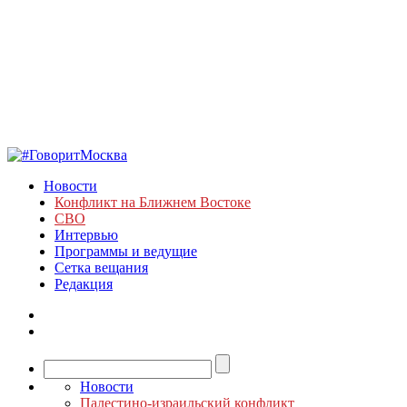
Новости
Конфликт на Ближнем Востоке
СВО
Интервью
Программы и ведущие
Сетка вещания
Редакция
Новости
Палестино-израильский конфликт