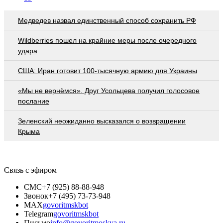
Медведев назвал единственный способ сохранить РФ
Wildberries пошел на крайние меры после очередного
удара
США: Иран готовит 100-тысячную армию для Украины
«Мы не вернёмся». Друг Усольцева получил голосовое
послание
Зеленский неожиданно высказался о возвращении
Крыма
Связь с эфиром
СМС
+7 (925) 88-88-948
Звонок
+7 (495) 73-73-948
MAX
govoritmskbot
Telegram
govoritmskbot
Письмо
info@govoritmoskva.ru