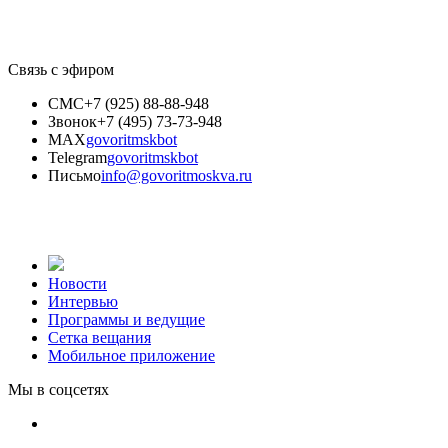
Связь с эфиром
СМС
+7 (925) 88-88-948
Звонок
+7 (495) 73-73-948
MAX
govoritmskbot
Telegram
govoritmskbot
Письмо
info@govoritmoskva.ru
Новости
Интервью
Программы и ведущие
Сетка вещания
Мобильное приложение
Мы в соцсетях