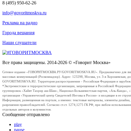
8 (495) 950-62-26
info@govoritmoskva.ru
Реклама на радио
Города вещания
Наши слушатели
Все права защищены. 2014-2026 © «Говорит Москва»
Сетевое издание «ГОВОРИТМОСКВА.РУ/GOVORITMOSKVA.RU». Предназначено для лиц стар
массовых коммуникаций (Роскомнадзор). Адрес: 123298, Москва, ул. 3-я Хорошевская, д
GOVORITMOSKVA.RU. Территория распространения – Российская Федерация и зарубежные с
*Экстремистские и террористические организации, запрещенные в Российской Федераци
группировок «Хайят Тахрир аш-Шам», Национал-Большевистская партия, «Аль-Каида», 
организация «Управленческий центр Свидетелей Иеговы в России» и входящие в ее струк
Информация, размещенная на портале, а именно: текстовые материалы, элементы дизайна
разрешения правообладателей. Согласно ст.ст. 1274,1275 ГК РФ, при любом использовани
отдельных авторов и колумнистов.
Сообщение отправлено
play
pause