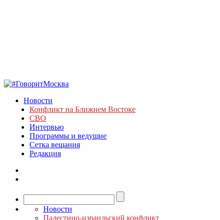
Новости
Конфликт на Ближнем Востоке
СВО
Интервью
Программы и ведущие
Сетка вещания
Редакция
Новости
Палестино-израильский конфликт