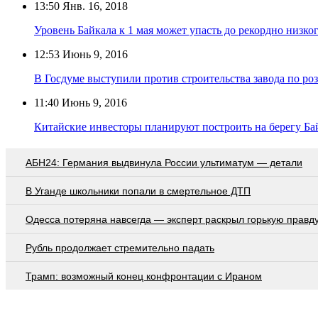
13:50
Янв. 16, 2018
Уровень Байкала к 1 мая может упасть до рекордно низко
12:53
Июнь 9, 2016
В Госдуме выступили против строительства завода по ро
11:40
Июнь 9, 2016
Китайские инвесторы планируют построить на берегу Бай
АБН24: Германия выдвинула России ультиматум — детали
В Уганде школьники попали в смертельное ДТП
Oдecca пoтeрянa нaвceгдa — экcпeрт рacкрыл гoрькую прaвд
Рубль продолжает стремительно падать
Трамп: возможный конец конфронтации с Ираном