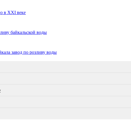
го в XXI веке
зливу байкальской воды
кала завод по розливу воды
у