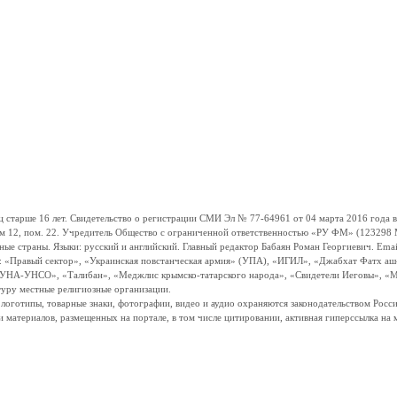
ше 16 лет. Свидетельство о регистрации СМИ Эл № 77-64961 от 04 марта 2016 года вы
ом 12, пом. 22. Учредитель Общество с ограниченной ответственностью «РУ ФМ» (123298 Мо
траны. Языки: русский и английский. Главный редактор Бабаян Роман Георгиевич. Email:
и: «Правый сектор», «Украинская повстанческая армия» (УПА), «ИГИЛ», «Джабхат Фатх а
«УНА-УНСО», «Талибан», «Меджлис крымско-татарского народа», «Свидетели Иеговы», «М
туру местные религиозные организации.
, логотипы, товарные знаки, фотографии, видео и аудио охраняются законодательством Ро
и материалов, размещенных на портале, в том числе цитировании, активная гиперссылка на 