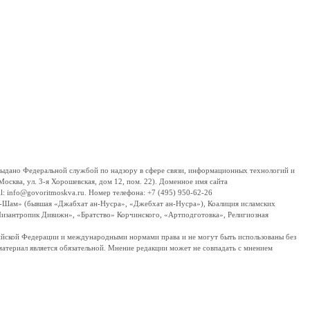
дано Федеральной службой по надзору в сфере связи, информационных технологий и
сква, ул. 3-я Хорошевская, дом 12, пом. 22). Доменное имя сайта
 info@govoritmoskva.ru. Номер телефона: +7 (495) 950-62-26
ш-Шам» (бывшая «Джабхат ан-Нусра», «Джебхат ан-Нусра»), Коалиция исламских
изантропик Дивижн», «Братство» Корчинского, «Артподготовка», Религиозная
ссийской Федерации и международными нормами права и не могут быть использованы без
материал является обязательной. Мнение редакции может не совпадать с мнением