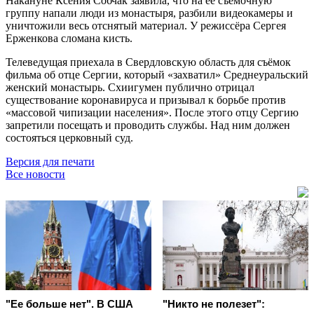
Накануне Ксения Собчак заявила, что на её съёмочную
группу напали люди из монастыря, разбили видеокамеры и
уничтожили весь отснятый материал. У режиссёра Сергея
Ерженкова сломана кисть.
Телеведущая приехала в Свердловскую область для съёмок
фильма об отце Сергии, который «захватил» Среднеуральский
женский монастырь. Схиигумен публично отрицал
существование коронавируса и призывал к борьбе против
«массовой чипизации населения». После этого отцу Сергию
запретили посещать и проводить службы. Над ним должен
состояться церковный суд.
Версия для печати
Все новости
"Ее больше нет". В США
"Никто не полезет":