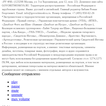
«РУ ФМ» (123298 Москва, ул. 3-я Хорошевская, дом 12, пом. 22). Доменное имя сайта
GOVORITMOSKVA.RU. Территория распространения – Российская Федерация и
зарубежные страны. Языки: русский и английский. Главный редактор Бабаян Роман
Георгиевич. Email: info@govoritmoskva.ru. Номер телефона: +7 (495) 950-62-26
*Экстремистские и террористические организации, запрещенные в Российской
Федерации: «Правый сектор», «Украинская повстанческая армия» (УПА), «ИГИЛ»,
«Джабхат Фатх аш-Шам» (бывшая «Джабхат ан-Нусра», «Джебхат ан-Нусра»),
Коалиция исламских группировок «Хайят Тахрир аш-Шам», Национал-Большевистская
партия, «Аль-Каида», «УНА-УНСО», «Талибан», «Меджлис крымско-татарского
народа», «Свидетели Иеговы», «Мизантропик Дивижн», «Братство» Корчинского,
«Артподготовка», Религиозная организация «Управленческий центр Свидетелей Иеговы
в России» и входящие в ее структуру местные религиозные организации.
Информация, размещенная на портале, а именно: текстовые материалы, элементы
дизайна, логотипы, товарные знаки, фотографии, видео и аудио охраняются
законодательством Российской Федерации и международными нормами права и не
могут быть использованы без разрешения правообладателей. Согласно ст.ст. 1274,1275
ГК РФ, при любом использовании материалов, размещенных на портале, в том числе
цитировании, активная гиперссылка на материал является обязательной. Мнение
редакции может не совпадать с мнением отдельных авторов и колумнистов.
Сообщение отправлено
play
pause
mute
unmute
max volume