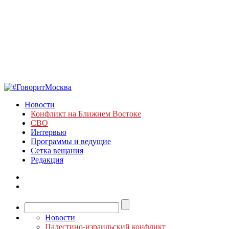
Новости
Конфликт на Ближнем Востоке
СВО
Интервью
Программы и ведущие
Сетка вещания
Редакция
Новости
Палестино-израильский конфликт