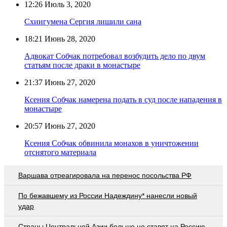
12:26
Июль 3, 2020
Схиигумена Сергия лишили сана
18:21
Июнь 28, 2020
Адвокат Собчак потребовал возбудить дело по двум
статьям после драки в монастыре
21:37
Июнь 27, 2020
Ксения Собчак намерена подать в суд после нападения в
монастыре
20:57
Июнь 27, 2020
Ксения Собчак обвинила монахов в уничтожении
отснятого материала
Варшава отреагировала на перенос посольства РФ
По бежавшему из России Надеждину* нанесли новый
удар
Страны Центральной Азии больше не ставят на Россию