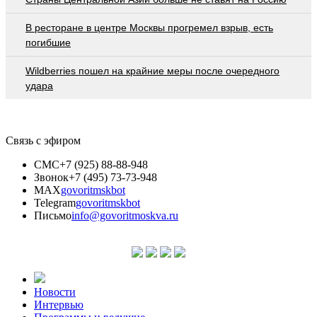
В ресторане в центре Москвы прогремел взрыв, есть
погибшие
Wildberries пошел на крайние меры после очередного
удара
Связь с эфиром
СМС
+7 (925) 88-88-948
Звонок
+7 (495) 73-73-948
MAX
govoritmskbot
Telegram
govoritmskbot
Письмо
info@govoritmoskva.ru
Новости
Интервью