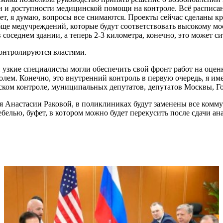
и доступности медицинской помощи на контроле. Всё расписано.
будет, я думаю, вопросы все снимаются. Проекты сейчас сделаны 
е медучреждений, которые будут соответствовать высокому моско
соседнем здании, а теперь 2-3 километра, конечно, это может 
онтролируются властями.
 узкие специалисты могли обеспечить свой фронт работ на оценку
лем. Конечно, это внутренний контроль в первую очередь, я им
атском контроле, муниципальных депутатов, депутатов Москвы, Г
я Анастасии Раковой, в поликлиниках будут заменены все ком
лью, буфет, в котором можно будет перекусить после сдачи ана