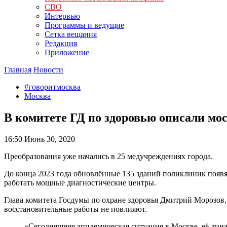
СВО
Интервью
Программы и ведущие
Сетка вещания
Редакция
Приложение
Главная
Новости
#говоритмосква
Москва
В комитете ГД по здоровью описали мо
16:50
Июнь 30, 2020
Преобразования уже начались в 25 медучреждениях города.
До конца 2023 года обновлённые 135 зданий поликлиник появят
работать мощные диагностические центры.
Глава комитета Госдумы по охране здоровья Дмитрий Морозов,
восстановительные работы не повлияют.
«Сегодняшняя эпидемическая ситуация в Москве, её дин