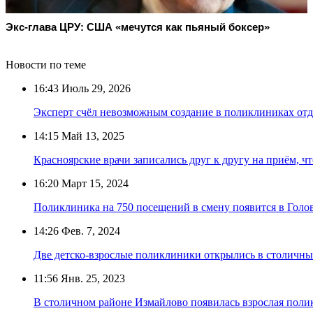
Экс-глава ЦРУ: США «мечутся как пьяный боксер»
Новости по теме
16:43
Июль 29, 2026
Эксперт счёл невозможным создание в поликлиниках отд
14:15
Май 13, 2025
Красноярские врачи записались друг к другу на приём, ч
16:20
Март 15, 2024
Поликлиника на 750 посещений в смену появится в Голо
14:26
Фев. 7, 2024
Две детско-взрослые поликлиники открылись в столичн
11:56
Янв. 25, 2023
В столичном районе Измайлово появилась взрослая поли