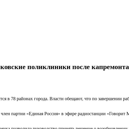
сковские поликлиники после капремонта
ся в 78 районах города. Власти обещают, что по завершении ра
 член партии «Единая Россия» в эфире радиостанции «Говорит М
амика позволила руководство принять решение о возобновлении