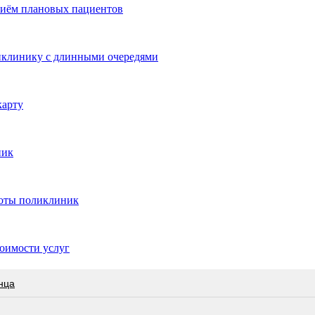
риём плановых пациентов
ликлинику с длинными очередями
карту
ник
боты поликлиник
оимости услуг
нца