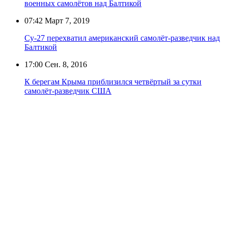
военных самолётов над Балтикой
07:42
Март 7, 2019
Су-27 перехватил американский самолёт-разведчик над
Балтикой
17:00
Сен. 8, 2016
К берегам Крыма приблизился четвёртый за сутки
самолёт-разведчик США