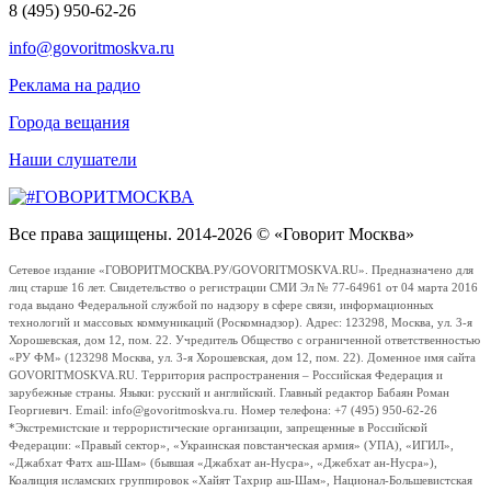
8 (495) 950-62-26
info@govoritmoskva.ru
Реклама на радио
Города вещания
Наши слушатели
Все права защищены. 2014-2026 © «Говорит Москва»
Сетевое издание «ГОВОРИТМОСКВА.РУ/GOVORITMOSKVA.RU». Предназначено для
лиц старше 16 лет. Свидетельство о регистрации СМИ Эл № 77-64961 от 04 марта 2016
года выдано Федеральной службой по надзору в сфере связи, информационных
технологий и массовых коммуникаций (Роскомнадзор). Адрес: 123298, Москва, ул. 3-я
Хорошевская, дом 12, пом. 22. Учредитель Общество с ограниченной ответственностью
«РУ ФМ» (123298 Москва, ул. 3-я Хорошевская, дом 12, пом. 22). Доменное имя сайта
GOVORITMOSKVA.RU. Территория распространения – Российская Федерация и
зарубежные страны. Языки: русский и английский. Главный редактор Бабаян Роман
Георгиевич. Email: info@govoritmoskva.ru. Номер телефона: +7 (495) 950-62-26
*Экстремистские и террористические организации, запрещенные в Российской
Федерации: «Правый сектор», «Украинская повстанческая армия» (УПА), «ИГИЛ»,
«Джабхат Фатх аш-Шам» (бывшая «Джабхат ан-Нусра», «Джебхат ан-Нусра»),
Коалиция исламских группировок «Хайят Тахрир аш-Шам», Национал-Большевистская