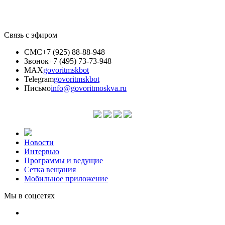
Связь с эфиром
СМС
+7 (925) 88-88-948
Звонок
+7 (495) 73-73-948
MAX
govoritmskbot
Telegram
govoritmskbot
Письмо
info@govoritmoskva.ru
Новости
Интервью
Программы и ведущие
Сетка вещания
Мобильное приложение
Мы в соцсетях