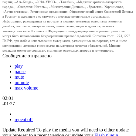
партия, «Аль-Каида», «УНА-УНСО», «Талибан», «Меджлис крымско-татарского
народа», «Свидетели Иеговы», «Мизантропик Дивижн», «Братство» Корчинского,
«Артподготовка», Религиозная организация «Управленческий центр Свидетелей Иеговы
в России» и входящие в ее структуру местные религиозные организации.
Информация, размещенная на портале, а именно: текстовые материалы, элементы
дизайна, логотипы, товарные знаки, фотографии, видео и аудио охраняются
законодательством Российской Федерации и международными нормами права и не
могут быть использованы без разрешения правообладателей. Согласно ст.ст. 1274,1275
ГК РФ, при любом использовании материалов, размещенных на портале, в том числе
цитировании, активная гиперссылка на материал является обязательной. Мнение
редакции может не совпадать с мнением отдельных авторов и колумнистов.
Сообщение отправлено
play
pause
mute
unmute
max volume
02:01
-01:27
repeat off
Update Required
To play the media you will need to either update
your browser to a recent version or update your
Flash plugin
.