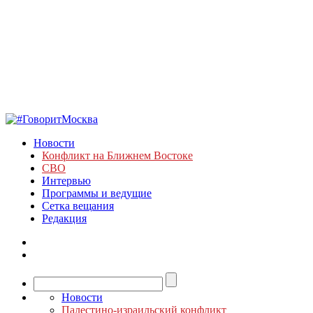
Новости
Конфликт на Ближнем Востоке
СВО
Интервью
Программы и ведущие
Сетка вещания
Редакция
Новости
Палестино-израильский конфликт