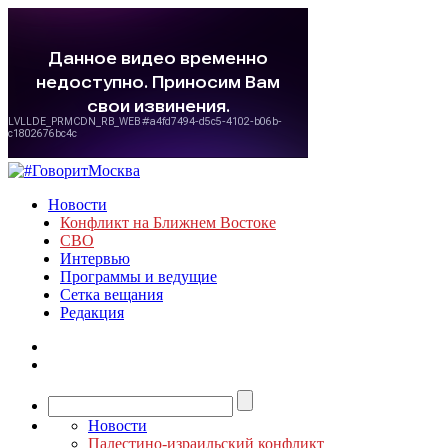
Новости
Конфликт на Ближнем Востоке
СВО
Интервью
Программы и ведущие
Сетка вещания
Редакция
Новости
Палестино-израильский конфликт