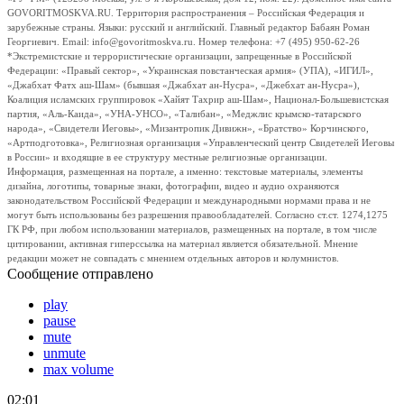
GOVORITMOSKVA.RU. Территория распространения – Российская Федерация и
зарубежные страны. Языки: русский и английский. Главный редактор Бабаян Роман
Георгиевич. Email: info@govoritmoskva.ru. Номер телефона: +7 (495) 950-62-26
*Экстремистские и террористические организации, запрещенные в Российской
Федерации: «Правый сектор», «Украинская повстанческая армия» (УПА), «ИГИЛ»,
«Джабхат Фатх аш-Шам» (бывшая «Джабхат ан-Нусра», «Джебхат ан-Нусра»),
Коалиция исламских группировок «Хайят Тахрир аш-Шам», Национал-Большевистская
партия, «Аль-Каида», «УНА-УНСО», «Талибан», «Меджлис крымско-татарского
народа», «Свидетели Иеговы», «Мизантропик Дивижн», «Братство» Корчинского,
«Артподготовка», Религиозная организация «Управленческий центр Свидетелей Иеговы
в России» и входящие в ее структуру местные религиозные организации.
Информация, размещенная на портале, а именно: текстовые материалы, элементы
дизайна, логотипы, товарные знаки, фотографии, видео и аудио охраняются
законодательством Российской Федерации и международными нормами права и не
могут быть использованы без разрешения правообладателей. Согласно ст.ст. 1274,1275
ГК РФ, при любом использовании материалов, размещенных на портале, в том числе
цитировании, активная гиперссылка на материал является обязательной. Мнение
редакции может не совпадать с мнением отдельных авторов и колумнистов.
Сообщение отправлено
play
pause
mute
unmute
max volume
02:01