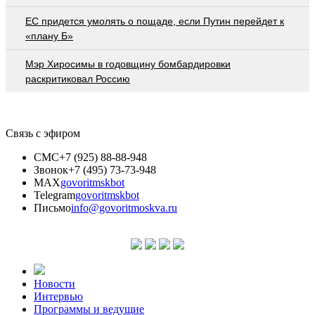
EC придется умолять о пощаде, если Путин перейдет к
«плану Б»
Мэр Хиросимы в годовщину бомбардировки
раскритиковал Россию
Связь с эфиром
СМС
+7 (925) 88-88-948
Звонок
+7 (495) 73-73-948
MAX
govoritmskbot
Telegram
govoritmskbot
Письмо
info@govoritmoskva.ru
Новости
Интервью
Программы и ведущие