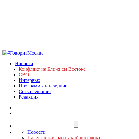
Новости
Конфликт на Ближнем Востоке
СВО
Интервью
Программы и ведущие
Сетка вещания
Редакция
Новости
Палестино-израильский конфликт