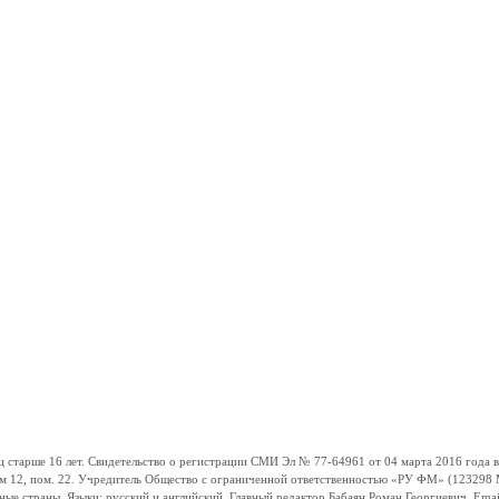
ше 16 лет. Свидетельство о регистрации СМИ Эл № 77-64961 от 04 марта 2016 года вы
ом 12, пом. 22. Учредитель Общество с ограниченной ответственностью «РУ ФМ» (123298 Мо
траны. Языки: русский и английский. Главный редактор Бабаян Роман Георгиевич. Email: