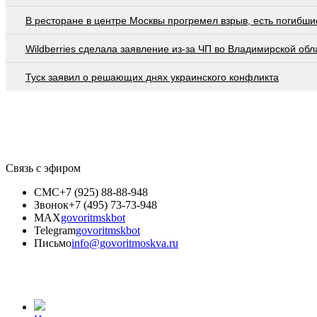
В ресторане в центре Москвы прогремел взрыв, есть погибши
Wildberries cделала заявление из-за ЧП во Владимирской обл
Туск заявил о решающих днях украинского конфликта
Связь с эфиром
СМС
+7 (925) 88-88-948
Звонок
+7 (495) 73-73-948
MAX
govoritmskbot
Telegram
govoritmskbot
Письмо
info@govoritmoskva.ru