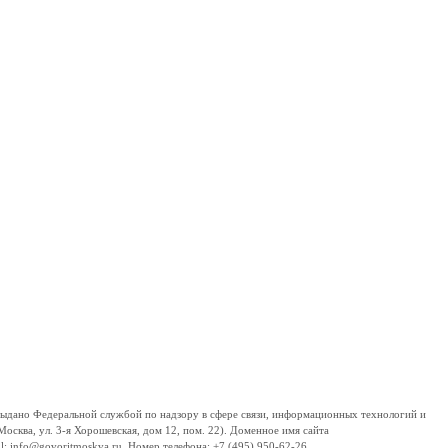
дано Федеральной службой по надзору в сфере связи, информационных технологий и
сква, ул. 3-я Хорошевская, дом 12, пом. 22). Доменное имя сайта
 info@govoritmoskva.ru. Номер телефона: +7 (495) 950-62-26