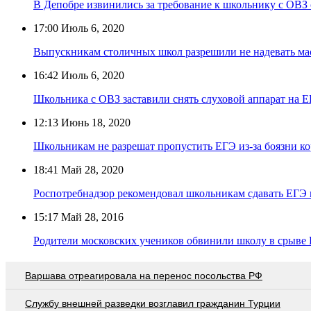
В Депобре извинились за требование к школьнику с ОВЗ 
17:00
Июль 6, 2020
Выпускникам столичных школ разрешили не надевать ма
16:42
Июль 6, 2020
Школьника с ОВЗ заставили снять слуховой аппарат на 
12:13
Июнь 18, 2020
Школьникам не разрешат пропустить ЕГЭ из-за боязни к
18:41
Май 28, 2020
Роспотребнадзор рекомендовал школьникам сдавать ЕГЭ в
15:17
Май 28, 2016
Родители московских учеников обвинили школу в срыве 
Варшава отреагировала на перенос посольства РФ
Службу внешней разведки возглавил гражданин Турции