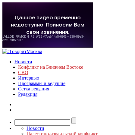
Новости
Конфликт на Ближнем Востоке
СВО
Интервью
Программы и ведущие
Сетка вещания
Редакция
Новости
Палестино-израильский конфликт