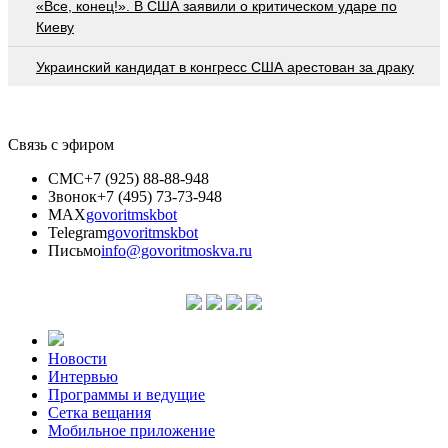
«Все, конец!». В США заявили о критическом ударе по
Киеву
Украинский кандидат в конгресс США арестован за драку
Связь с эфиром
СМС
+7 (925) 88-88-948
Звонок
+7 (495) 73-73-948
MAX
govoritmskbot
Telegram
govoritmskbot
Письмо
info@govoritmoskva.ru
Новости
Интервью
Программы и ведущие
Сетка вещания
Мобильное приложение