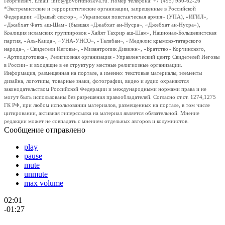
Георгиевич. Email: info@govoritmoskva.ru. Номер телефона: +7 (495) 950-62-26
*Экстремистские и террористические организации, запрещенные в Российской
Федерации: «Правый сектор», «Украинская повстанческая армия» (УПА), «ИГИЛ»,
«Джабхат Фатх аш-Шам» (бывшая «Джабхат ан-Нусра», «Джебхат ан-Нусра»),
Коалиция исламских группировок «Хайят Тахрир аш-Шам», Национал-Большевистская
партия, «Аль-Каида», «УНА-УНСО», «Талибан», «Меджлис крымско-татарского
народа», «Свидетели Иеговы», «Мизантропик Дивижн», «Братство» Корчинского,
«Артподготовка», Религиозная организация «Управленческий центр Свидетелей Иеговы
в России» и входящие в ее структуру местные религиозные организации.
Информация, размещенная на портале, а именно: текстовые материалы, элементы
дизайна, логотипы, товарные знаки, фотографии, видео и аудио охраняются
законодательством Российской Федерации и международными нормами права и не
могут быть использованы без разрешения правообладателей. Согласно ст.ст. 1274,1275
ГК РФ, при любом использовании материалов, размещенных на портале, в том числе
цитировании, активная гиперссылка на материал является обязательной. Мнение
редакции может не совпадать с мнением отдельных авторов и колумнистов.
Сообщение отправлено
play
pause
mute
unmute
max volume
02:01
-01:27