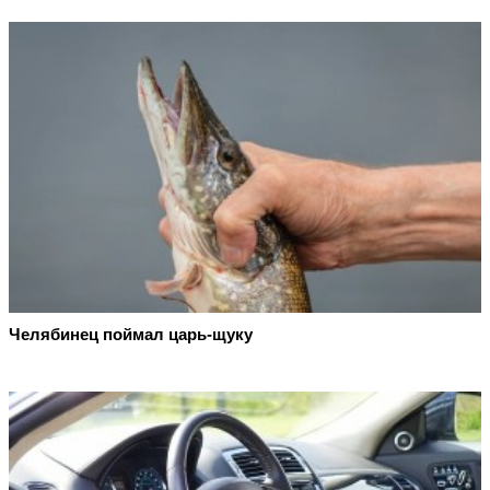
Челябинец поймал царь-щуку