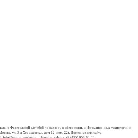
дано Федеральной службой по надзору в сфере связи, информационных технологий и
сква, ул. 3-я Хорошевская, дом 12, пом. 22). Доменное имя сайта
 info@govoritmoskva.ru. Номер телефона: +7 (495) 950-62-26