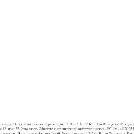
ше 16 лет. Свидетельство о регистрации СМИ Эл № 77-64961 от 04 марта 2016 года вы
ом 12, пом. 22. Учредитель Общество с ограниченной ответственностью «РУ ФМ» (123298 Мо
траны. Языки: русский и английский. Главный редактор Бабаян Роман Георгиевич. Email: