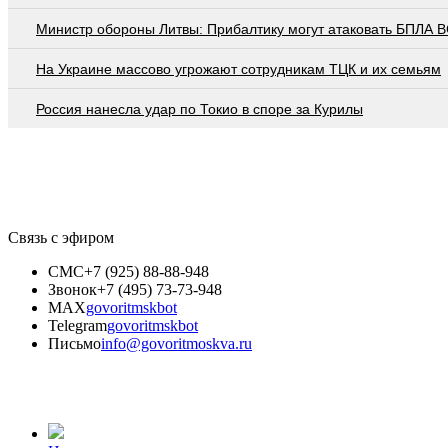
Министр обороны Литвы: Прибалтику могут атаковать БПЛА 
На Украине массово угрожают сотрудникам ТЦК и их семьям
Россия нанесла удар по Токио в споре за Курилы
Связь с эфиром
СМС
+7 (925) 88-88-948
Звонок
+7 (495) 73-73-948
MAX
govoritmskbot
Telegram
govoritmskbot
Письмо
info@govoritmoskva.ru