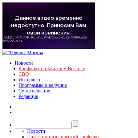
Новости
Конфликт на Ближнем Востоке
СВО
Интервью
Программы и ведущие
Сетка вещания
Редакция
Новости
Палестино-израильский конфликт