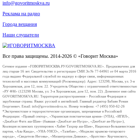
info@govoritmoskva.ru
Реклама на радио
Города вещания
Наши слушатели
Все права защищены. 2014-2026 © «Говорит Москва»
Сетевое издание «ГОВОРИТМОСКВА.РУ/GOVORITMOSKVA.RU». Предназначено для
лиц старше 16 лет. Свидетельство о регистрации СМИ Эл № 77-64961 от 04 марта 2016
года выдано Федеральной службой по надзору в сфере связи, информационных
технологий и массовых коммуникаций (Роскомнадзор). Адрес: 123298, Москва, ул. 3-я
Хорошевская, дом 12, пом. 22. Учредитель Общество с ограниченной ответственностью
«РУ ФМ» (123298 Москва, ул. 3-я Хорошевская, дом 12, пом. 22). Доменное имя сайта
GOVORITMOSKVA.RU. Территория распространения – Российская Федерация и
зарубежные страны. Языки: русский и английский. Главный редактор Бабаян Роман
Георгиевич. Email: info@govoritmoskva.ru. Номер телефона: +7 (495) 950-62-26
*Экстремистские и террористические организации, запрещенные в Российской
Федерации: «Правый сектор», «Украинская повстанческая армия» (УПА), «ИГИЛ»,
«Джабхат Фатх аш-Шам» (бывшая «Джабхат ан-Нусра», «Джебхат ан-Нусра»),
Коалиция исламских группировок «Хайят Тахрир аш-Шам», Национал-Большевистская
партия, «Аль-Каида», «УНА-УНСО», «Талибан», «Меджлис крымско-татарского
народа», «Свидетели Иеговы», «Мизантропик Дивижн», «Братство» Корчинского,