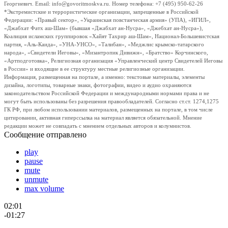
Георгиевич. Email: info@govoritmoskva.ru. Номер телефона: +7 (495) 950-62-26
*Экстремистские и террористические организации, запрещенные в Российской
Федерации: «Правый сектор», «Украинская повстанческая армия» (УПА), «ИГИЛ»,
«Джабхат Фатх аш-Шам» (бывшая «Джабхат ан-Нусра», «Джебхат ан-Нусра»),
Коалиция исламских группировок «Хайят Тахрир аш-Шам», Национал-Большевистская
партия, «Аль-Каида», «УНА-УНСО», «Талибан», «Меджлис крымско-татарского
народа», «Свидетели Иеговы», «Мизантропик Дивижн», «Братство» Корчинского,
«Артподготовка», Религиозная организация «Управленческий центр Свидетелей Иеговы
в России» и входящие в ее структуру местные религиозные организации.
Информация, размещенная на портале, а именно: текстовые материалы, элементы
дизайна, логотипы, товарные знаки, фотографии, видео и аудио охраняются
законодательством Российской Федерации и международными нормами права и не
могут быть использованы без разрешения правообладателей. Согласно ст.ст. 1274,1275
ГК РФ, при любом использовании материалов, размещенных на портале, в том числе
цитировании, активная гиперссылка на материал является обязательной. Мнение
редакции может не совпадать с мнением отдельных авторов и колумнистов.
Сообщение отправлено
play
pause
mute
unmute
max volume
02:01
-01:27