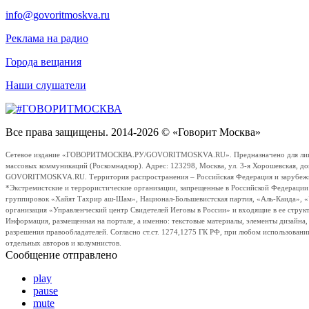
info@govoritmoskva.ru
Реклама на радио
Города вещания
Наши слушатели
Все права защищены. 2014-2026 © «Говорит Москва»
Сетевое издание «ГОВОРИТМОСКВА.РУ/GOVORITMOSKVA.RU». Предназначено для лиц стар
массовых коммуникаций (Роскомнадзор). Адрес: 123298, Москва, ул. 3-я Хорошевская, д
GOVORITMOSKVA.RU. Территория распространения – Российская Федерация и зарубежные с
*Экстремистские и террористические организации, запрещенные в Российской Федераци
группировок «Хайят Тахрир аш-Шам», Национал-Большевистская партия, «Аль-Каида», 
организация «Управленческий центр Свидетелей Иеговы в России» и входящие в ее струк
Информация, размещенная на портале, а именно: текстовые материалы, элементы дизайна
разрешения правообладателей. Согласно ст.ст. 1274,1275 ГК РФ, при любом использовани
отдельных авторов и колумнистов.
Сообщение отправлено
play
pause
mute