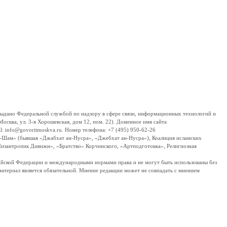
дано Федеральной службой по надзору в сфере связи, информационных технологий и
сква, ул. 3-я Хорошевская, дом 12, пом. 22). Доменное имя сайта
 info@govoritmoskva.ru. Номер телефона: +7 (495) 950-62-26
ш-Шам» (бывшая «Джабхат ан-Нусра», «Джебхат ан-Нусра»), Коалиция исламских
изантропик Дивижн», «Братство» Корчинского, «Артподготовка», Религиозная
ссийской Федерации и международными нормами права и не могут быть использованы без
материал является обязательной. Мнение редакции может не совпадать с мнением