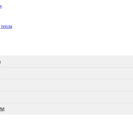
у
 тепла
л
ИИ