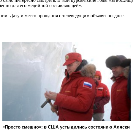
 было интересно смотреть. В мои курсантские годы мы восхищ
обенно для его медийной составляющей».
ении. Дату и место прощания с телеведущим объявят позднее.
«Просто смешно»: в США устыдились состоянию Аляски