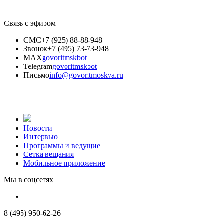
Связь с эфиром
СМС
+7 (925) 88-88-948
Звонок
+7 (495) 73-73-948
MAX
govoritmskbot
Telegram
govoritmskbot
Письмо
info@govoritmoskva.ru
Новости
Интервью
Программы и ведущие
Сетка вещания
Мобильное приложение
Мы в соцсетях
8 (495) 950-62-26