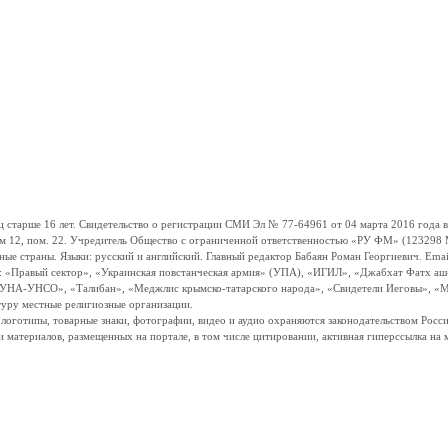
ше 16 лет. Свидетельство о регистрации СМИ Эл № 77-64961 от 04 марта 2016 года вы
ом 12, пом. 22. Учредитель Общество с ограниченной ответственностью «РУ ФМ» (123298 Мо
траны. Языки: русский и английский. Главный редактор Бабаян Роман Георгиевич. Email:
и: «Правый сектор», «Украинская повстанческая армия» (УПА), «ИГИЛ», «Джабхат Фатх а
«УНА-УНСО», «Талибан», «Меджлис крымско-татарского народа», «Свидетели Иеговы», «М
туру местные религиозные организации.
, логотипы, товарные знаки, фотографии, видео и аудио охраняются законодательством Ро
и материалов, размещенных на портале, в том числе цитировании, активная гиперссылка на 