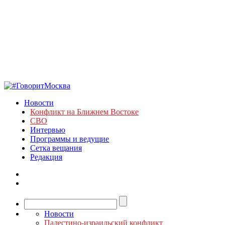
Новости
Конфликт на Ближнем Востоке
СВО
Интервью
Программы и ведущие
Сетка вещания
Редакция
Новости
Палестино-израильский конфликт