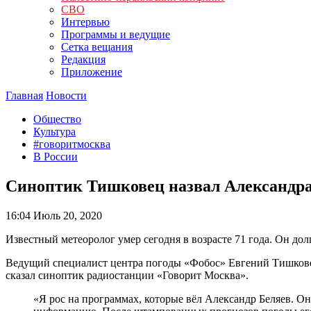
СВО
Интервью
Программы и ведущие
Сетка вещания
Редакция
Приложение
Главная
Новости
Общество
Культура
#говоритмосква
В России
Синоптик Тишковец назвал Александра
16:04
Июль 20, 2020
Известный метеоролог умер сегодня в возрасте 71 года. Он дол
Ведущий специалист центра погоды «Фобос» Евгений Тишковец 
сказал синоптик радиостанции «Говорит Москва».
«Я рос на программах, которые вёл Александр Беляев. О