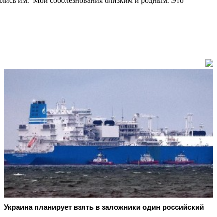
ались им. Мои соболезнования близким и родным. Это
Украина планирует взять в заложники один российский