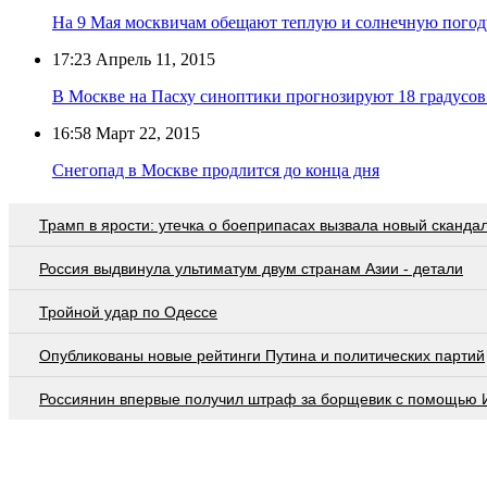
На 9 Мая москвичам обещают теплую и солнечную погод
17:23
Апрель 11, 2015
В Москве на Пасху синоптики прогнозируют 18 градусов
16:58
Март 22, 2015
Снегопад в Москве продлится до конца дня
Трамп в ярости: утечка о боеприпасах вызвала новый сканда
Россия выдвинула ультиматум двум странам Азии - детали
Тройной удар по Одессe
Опубликованы новые рейтинги Путина и политических партий
Россиянин впервые получил штраф за борщевик с помощью 