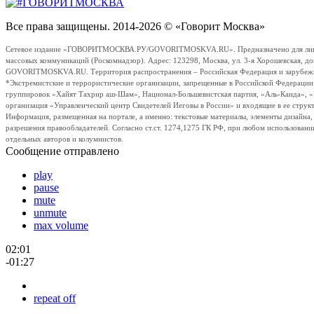
Все права защищены. 2014-2026 © «Говорит Москва»
Сетевое издание «ГОВОРИТМОСКВА.РУ/GOVORITMOSKVA.RU». Предназначено для лиц стар
массовых коммуникаций (Роскомнадзор). Адрес: 123298, Москва, ул. 3-я Хорошевская, д
GOVORITMOSKVA.RU. Территория распространения – Российская Федерация и зарубежные с
*Экстремистские и террористические организации, запрещенные в Российской Федераци
группировок «Хайят Тахрир аш-Шам», Национал-Большевистская партия, «Аль-Каида», 
организация «Управленческий центр Свидетелей Иеговы в России» и входящие в ее струк
Информация, размещенная на портале, а именно: текстовые материалы, элементы дизайна
разрешения правообладателей. Согласно ст.ст. 1274,1275 ГК РФ, при любом использовани
отдельных авторов и колумнистов.
Сообщение отправлено
play
pause
mute
unmute
max volume
02:01
-01:27
repeat off