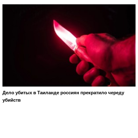
Дело убитых в Таиланде россиян прекратило череду
убийств