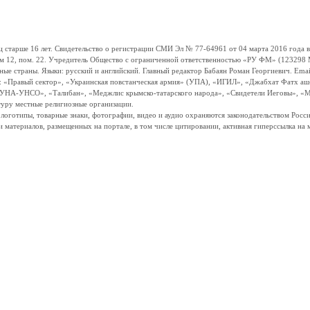
ше 16 лет. Свидетельство о регистрации СМИ Эл № 77-64961 от 04 марта 2016 года вы
ом 12, пом. 22. Учредитель Общество с ограниченной ответственностью «РУ ФМ» (123298 Мо
траны. Языки: русский и английский. Главный редактор Бабаян Роман Георгиевич. Email:
и: «Правый сектор», «Украинская повстанческая армия» (УПА), «ИГИЛ», «Джабхат Фатх а
«УНА-УНСО», «Талибан», «Меджлис крымско-татарского народа», «Свидетели Иеговы», «М
туру местные религиозные организации.
, логотипы, товарные знаки, фотографии, видео и аудио охраняются законодательством Ро
и материалов, размещенных на портале, в том числе цитировании, активная гиперссылка на 