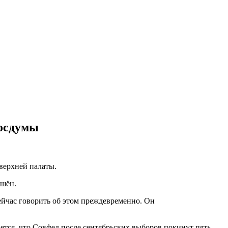
Госдумы
верхней палаты.
ешён.
ейчас говорить об этом преждевременно. Он
ется, что Совфед после сентябрьских выборов покинут пять