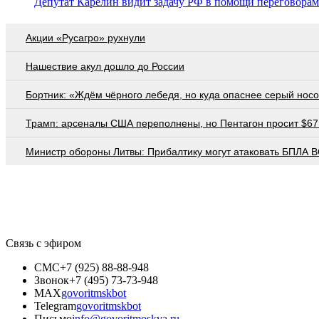
Депутат Карелин видит задачу РФ в помощи переговорам
Акции «Русагро» рухнули
Нашествие акул дошло до России
Бортник: «Ждём чёрного лебедя, но куда опаснее серый нос
Трамп: арсеналы США переполнены, но Пентагон просит $67
Министр обороны Литвы: Прибалтику могут атаковать БПЛА 
Связь с эфиром
СМС
+7 (925) 88-88-948
Звонок
+7 (495) 73-73-948
MAX
govoritmskbot
Telegram
govoritmskbot
Письмо
info@govoritmoskva.ru