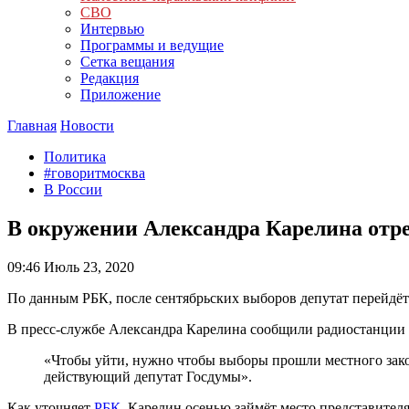
СВО
Интервью
Программы и ведущие
Сетка вещания
Редакция
Приложение
Главная
Новости
Политика
#говоритмосква
В России
В окружении Александра Карелина отре
09:46
Июль 23, 2020
По данным РБК, после сентябрьских выборов депутат перейдёт
В пресс-службе Александра Карелина сообщили радиостанции «
«Чтобы уйти, нужно чтобы выборы прошли местного закон
действующий депутат Госдумы».
Как уточняет
РБК
, Карелин осенью займёт место представител