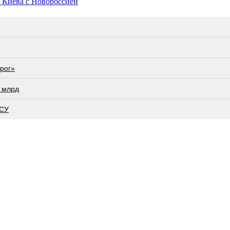
 Киева с Новороссией
орог»
 млрд
ВСУ