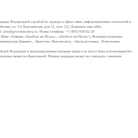
дано Федеральной службой по надзору в сфере связи, информационных технологий и
сква, ул. 3-я Хорошевская, дом 12, пом. 22). Доменное имя сайта
 info@govoritmoskva.ru. Номер телефона: +7 (495) 950-62-26
ш-Шам» (бывшая «Джабхат ан-Нусра», «Джебхат ан-Нусра»), Коалиция исламских
изантропик Дивижн», «Братство» Корчинского, «Артподготовка», Религиозная
ссийской Федерации и международными нормами права и не могут быть использованы без
материал является обязательной. Мнение редакции может не совпадать с мнением