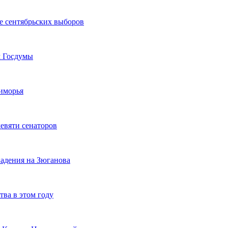
е сентябрьских выборов
м Госдумы
иморья
евяти сенаторов
адения на Зюганова
ва в этом году