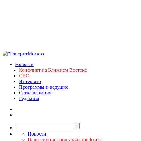
Новости
Конфликт на Ближнем Востоке
СВО
Интервью
Программы и ведущие
Сетка вещания
Редакция
Новости
Палестино-израильский конфликт