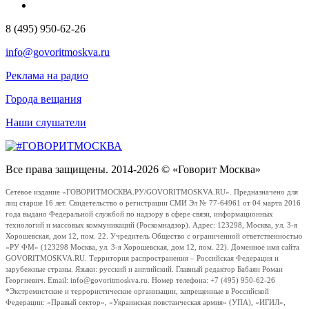
8 (495) 950-62-26
info@govoritmoskva.ru
Реклама на радио
Города вещания
Наши слушатели
Все права защищены. 2014-2026 © «Говорит Москва»
Сетевое издание «ГОВОРИТМОСКВА.РУ/GOVORITMOSKVA.RU». Предназначено для
лиц старше 16 лет. Свидетельство о регистрации СМИ Эл № 77-64961 от 04 марта 2016
года выдано Федеральной службой по надзору в сфере связи, информационных
технологий и массовых коммуникаций (Роскомнадзор). Адрес: 123298, Москва, ул. 3-я
Хорошевская, дом 12, пом. 22. Учредитель Общество с ограниченной ответственностью
«РУ ФМ» (123298 Москва, ул. 3-я Хорошевская, дом 12, пом. 22). Доменное имя сайта
GOVORITMOSKVA.RU. Территория распространения – Российская Федерация и
зарубежные страны. Языки: русский и английский. Главный редактор Бабаян Роман
Георгиевич. Email: info@govoritmoskva.ru. Номер телефона: +7 (495) 950-62-26
*Экстремистские и террористические организации, запрещенные в Российской
Федерации: «Правый сектор», «Украинская повстанческая армия» (УПА), «ИГИЛ»,