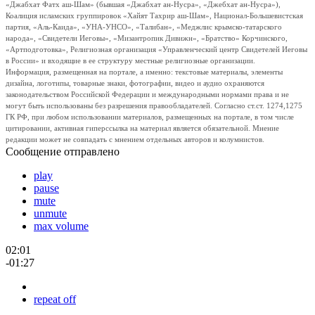
«Джабхат Фатх аш-Шам» (бывшая «Джабхат ан-Нусра», «Джебхат ан-Нусра»),
Коалиция исламских группировок «Хайят Тахрир аш-Шам», Национал-Большевистская
партия, «Аль-Каида», «УНА-УНСО», «Талибан», «Меджлис крымско-татарского
народа», «Свидетели Иеговы», «Мизантропик Дивижн», «Братство» Корчинского,
«Артподготовка», Религиозная организация «Управленческий центр Свидетелей Иеговы
в России» и входящие в ее структуру местные религиозные организации.
Информация, размещенная на портале, а именно: текстовые материалы, элементы
дизайна, логотипы, товарные знаки, фотографии, видео и аудио охраняются
законодательством Российской Федерации и международными нормами права и не
могут быть использованы без разрешения правообладателей. Согласно ст.ст. 1274,1275
ГК РФ, при любом использовании материалов, размещенных на портале, в том числе
цитировании, активная гиперссылка на материал является обязательной. Мнение
редакции может не совпадать с мнением отдельных авторов и колумнистов.
Сообщение отправлено
play
pause
mute
unmute
max volume
02:01
-01:27
repeat off