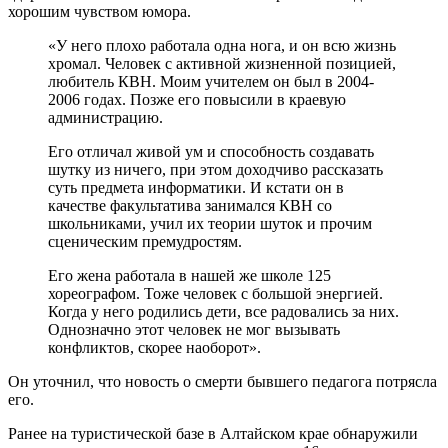
хорошим чувством юмора.
«У него плохо работала одна нога, и он всю жизнь
хромал. Человек с активной жизненной позицией,
любитель КВН. Моим учителем он был в 2004-
2006 годах. Позже его повысили в краевую
администрацию.
Его отличал живой ум и способность создавать
шутку из ничего, при этом доходчиво рассказать
суть предмета информатики. И кстати он в
качестве факультатива занимался КВН со
школьниками, учил их теории шуток и прочим
сценическим премудростям.
Его жена работала в нашей же школе 125
хореографом. Тоже человек с большой энергией.
Когда у него родились дети, все радовались за них.
Однозначно этот человек не мог вызывать
конфликтов, скорее наоборот».
Он уточнил, что новость о смерти бывшего педагога потрясла
его.
Ранее на туристической базе в Алтайском крае обнаружили