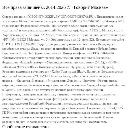
Все права защищены. 2014-2026 © «Говорит Москва»
Сетевое издание «ГОВОРИТМОСКВА.РУ/GOVORITMOSKVA.RU». Предназначено для
лиц старше 16 лет. Свидетельство о регистрации СМИ Эл № 77-64961 от 04 марта 2016
года выдано Федеральной службой по надзору в сфере связи, информационных
технологий и массовых коммуникаций (Роскомнадзор). Адрес: 123298, Москва, ул. 3-я
Хорошевская, дом 12, пом. 22. Учредитель Общество с ограниченной ответственностью
«РУ ФМ» (123298 Москва, ул. 3-я Хорошевская, дом 12, пом. 22). Доменное имя сайта
GOVORITMOSKVA.RU. Территория распространения – Российская Федерация и
зарубежные страны. Языки: русский и английский. Главный редактор Бабаян Роман
Георгиевич. Email: info@govoritmoskva.ru. Номер телефона: +7 (495) 950-62-26
*Экстремистские и террористические организации, запрещенные в Российской
Федерации: «Правый сектор», «Украинская повстанческая армия» (УПА), «ИГИЛ»,
«Джабхат Фатх аш-Шам» (бывшая «Джабхат ан-Нусра», «Джебхат ан-Нусра»),
Коалиция исламских группировок «Хайят Тахрир аш-Шам», Национал-Большевистская
партия, «Аль-Каида», «УНА-УНСО», «Талибан», «Меджлис крымско-татарского
народа», «Свидетели Иеговы», «Мизантропик Дивижн», «Братство» Корчинского,
«Артподготовка», Религиозная организация «Управленческий центр Свидетелей Иеговы
в России» и входящие в ее структуру местные религиозные организации.
Информация, размещенная на портале, а именно: текстовые материалы, элементы
дизайна, логотипы, товарные знаки, фотографии, видео и аудио охраняются
законодательством Российской Федерации и международными нормами права и не
могут быть использованы без разрешения правообладателей. Согласно ст.ст. 1274,1275
ГК РФ, при любом использовании материалов, размещенных на портале, в том числе
цитировании, активная гиперссылка на материал является обязательной. Мнение
редакции может не совпадать с мнением отдельных авторов и колумнистов.
Сообщение отправлено