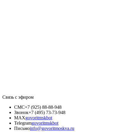
Связь с эфиром
СМС
+7 (925) 88-88-948
Звонок
+7 (495) 73-73-948
MAX
govoritmskbot
Telegram
govoritmskbot
Письмо
info@govoritmoskva.ru