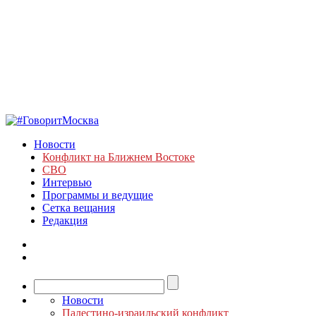
Новости
Конфликт на Ближнем Востоке
СВО
Интервью
Программы и ведущие
Сетка вещания
Редакция
Новости
Палестино-израильский конфликт